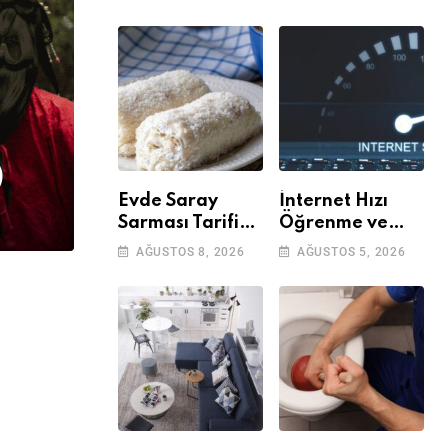
)
Evde Saray
İnternet Hızı
Sarması Tarifi
Öğrenme ve
ve Malzemeleri
Kontrol Etme
AĞUSTOS 8, 2026
AĞUSTOS 5, 2026
Yöntemleri