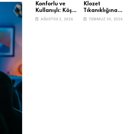
Konforlu ve
Klozet
Kullanışlı: Köşe
Tıkanıklığına
Takımları
Çözüm: Basit
AĞUSTOS 2, 2026
TEMMUZ 30, 2026
Adımlarla
Klozetinizi Açın