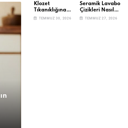
Klozet
Seramik Lavabo
Tıkanıklığına
Çizikleri Nasıl
Çözüm: Basit
Giderilir? Adım
TEMMUZ 30, 2026
TEMMUZ 27, 2026
Adımlarla
Adım Rehber
Klozetinizi Açın
ın