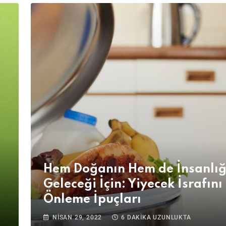
Hem Doğanın Hem de İnsanlığ
Geleceği İçin: Yiyecek İsrafını
Önleme İpuçları
NISAN 29, 2022
6 DAKIKA UZUNLUKTA