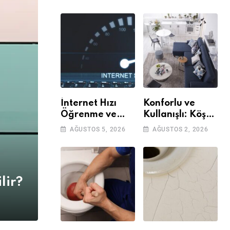
İnternet Hızı
Konforlu ve
Öğrenme ve
Kullanışlı: Köşe
Kontrol Etme
Takımları
AĞUSTOS 5, 2026
AĞUSTOS 2, 2026
Yöntemleri
lir?