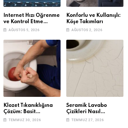
İnternet Hızı Öğrenme
Konforlu ve Kullanışlı:
ve Kontrol Etme
Köşe Takımları
Yöntemleri
AĞUSTOS 5, 2026
AĞUSTOS 2, 2026
Klozet Tıkanıklığına
Seramik Lavabo
Çözüm: Basit
Çizikleri Nasıl
Adımlarla Klozetinizi
Giderilir? Adım Adım
TEMMUZ 30, 2026
TEMMUZ 27, 2026
Açın
Rehber