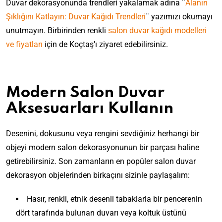
Duvar dekorasyonunda trendleri yakalamak adına ¨
Alanın
Şıklığını Katlayın: Duvar Kağıdı Trendleri
¨ yazımızı okumayı
unutmayın. Birbirinden renkli
salon duvar kağıdı modelleri
ve fiyatları
için de Koçtaş’ı ziyaret edebilirsiniz.
Modern Salon Duvar
K
Aksesuarları Kullanın
Y
i
D
e
E
ş
i
n
v
i
E
k
Desenini, dokusunu veya rengini sevdiğiniz herhangi bir
i
i
l
v
k
Y
n
objeyi modern salon dekorasyonunun bir parçası haline
i
i
a
ı
i
ğ
n
getirebilirsiniz. Son zamanların en popüler salon duvar
t
l
z
i
i
Ç
dekorasyon objelerinden birkaçını sizinle paylaşalım:
d
i
n
z
e
a
n
i
e
k
Y
T
Hasır, renkli, etnik desenli tabaklarla bir pencerenin
z
S
S
i
e
ü
i
a
a
c
dört tarafında bulunan duvarı veya koltuk üstünü
n
m
Y
n
l
i