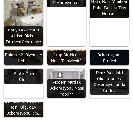
Nedir, Nasıl Yapılır ve
Dekorasyonu…
Daha Fazlası: Tiny
House…
Banyo Aksesuarı
Alırken Dikkat
Edilmesi Gerekenler
“Kendime Uygun
Burçlara Göre
Hobiyi Nasıl
Mutfak
Bulurum?” Diyenlere
Kitap Biti Nedir,
Dekorasyonu
Hobi…
Nasıl Temizlenir?
Fikirleri
Jilet Gibi Kıyafetler
Renk Paletinizi
İçin Pratik Öneriler:
Oluşturun: Ev
Ütü…
Modern Mutfak
Dekorasyonunda
Dekorasyonu Nasıl
Gri ile…
Yapılır?
Evinizin Tüm Odaları
İçin: Küçük Ev
Dekorasyonu İçin…