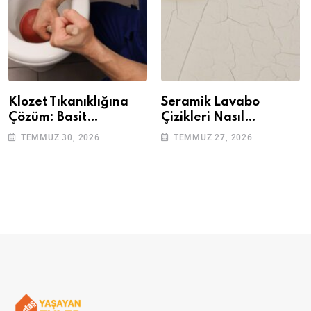
Klozet Tıkanıklığına
Seramik Lavabo
Çözüm: Basit
Çizikleri Nasıl
Adımlarla Klozetinizi
Giderilir? Adım Adım
TEMMUZ 30, 2026
TEMMUZ 27, 2026
Açın
Rehber