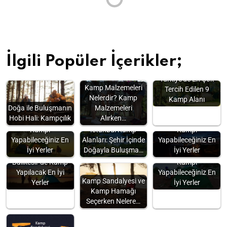
İlgili Popüler İçerikler;
Türkiye'de En Çok
Kamp Malzemeleri
Tercih Edilen 9
Nelerdir? Kamp
Kamp Alanı
Doğa ile Buluşmanın
Malzemeleri
Hobi Hali: Kampçılık
Alırken…
Antalya'da Çadır
İzmir'de Çadır
Kampı
İstanbul Kamp
Kampı
Yapabileceğiniz En
Alanları: Şehir İçinde
Yapabileceğiniz En
İyi Yerler
Doğayla Buluşma…
İyi Yerler
Çadırdan Karavana:
Muğla’da Çadır
Balıkesir’de Kamp
Kampı
Yapılacak En İyi
Yapabileceğiniz En
Kamp Sandalyesi ve
Yerler
İyi Yerler
Kamp Hamağı
Seçerken Nelere…