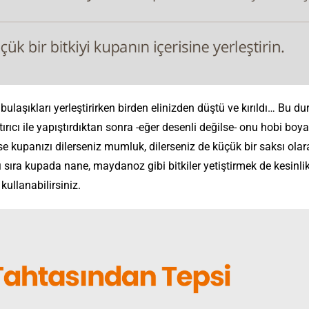
 bulaşıkları yerleştirirken birden elinizden düştü ve kırıldı… Bu d
ıcı ile yapıştırdıktan sonra -eğer desenli değilse- onu hobi boyal
e kupanızı dilerseniz mumluk, dilerseniz de küçük bir saksı olar
nı sıra kupada nane, maydanoz gibi bitkiler yetiştirmek de kesinlikle
ullanabilirsiniz.