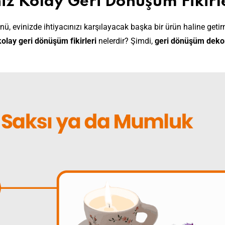
iz Kolay Geri Dönüşüm Fikirl
ü, evinizde ihtiyacınızı karşılayacak başka bir ürün haline geti
kolay geri dönüşüm fikirleri
nelerdir? Şimdi,
geri dönüşüm deko