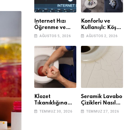
İnternet Hızı
Konforlu ve
Öğrenme ve
Kullanışlı: Köşe
Kontrol Etme
Takımları
AĞUSTOS 5, 2026
AĞUSTOS 2, 2026
Yöntemleri
Klozet
Seramik Lavabo
Tıkanıklığına
Çizikleri Nasıl
Çözüm: Basit
Giderilir? Adım
TEMMUZ 30, 2026
TEMMUZ 27, 2026
Adımlarla
Adım Rehber
Klozetinizi Açın