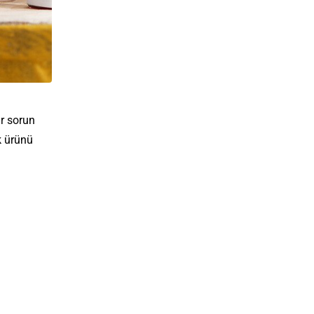
ir sorun
k ürünü