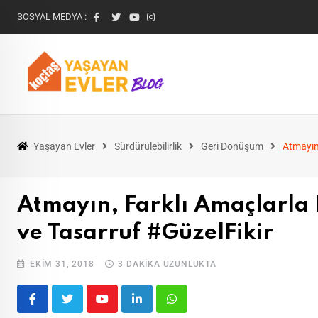
SOSYAL MEDYA :
Yaşayan Evler
Sürdürülebilirlik
Geri Dönüşüm
Atmayın,
Atmayın, Farklı Amaçlarla 
ve Tasarruf #GüzelFikir
EKIM 31, 2018
3 DAKIKA UZUNLUKTA