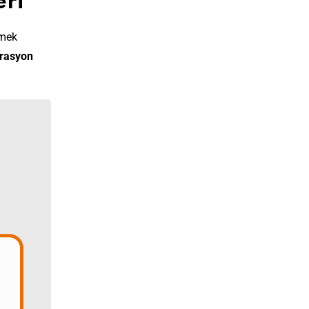
eri
rmek
rasyon