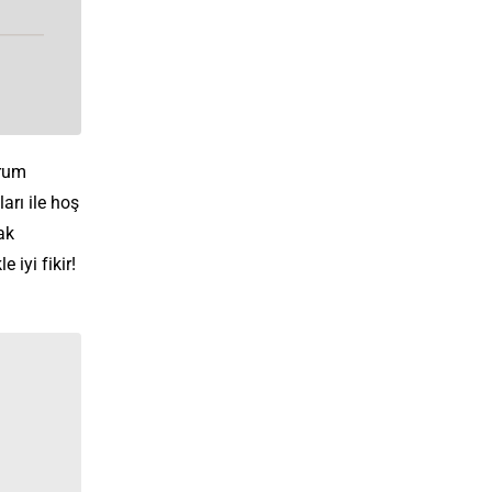
urum
arı ile hoş
ak
 iyi fikir!