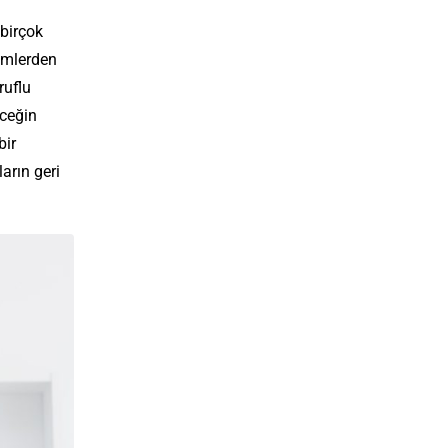
 birçok
emlerden
ruflu
eceğin
bir
arın geri