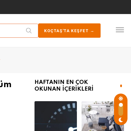
KOÇTAŞ'TA KEŞFET →
r
HAFTANIN EN ÇOK
şüm
OKUNAN İÇERİKLERİ