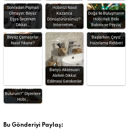
Sonradan Pişman
Hobinizi Nasıl
Olmayın: Beyaz
Kazanca
Doğa ile Buluşmanın
Eşya Seçerken
Dönüştürürsünüz?:
Hobi Hali: Bitki
Dikkat…
İnternetten…
Bakımı ve Peyzaj
Evlilik Hazırlıklarına
Beyaz Çamaşırlar
Başlarken: Çeyiz
Nasıl Yıkanır?
Hazırlama Rehberi
Banyo Aksesuarı
Alırken Dikkat
Edilmesi Gerekenler
“Kendime Uygun
Hobiyi Nasıl
Bulurum?” Diyenlere
Hobi…
Bu Gönderiyi Paylaş: