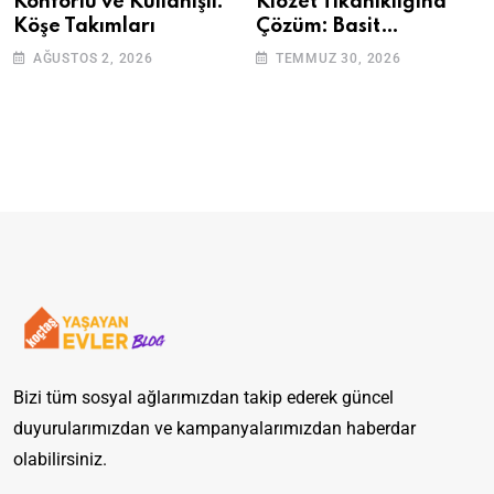
Konforlu ve Kullanışlı:
Klozet Tıkanıklığına
Köşe Takımları
Çözüm: Basit
Adımlarla Klozetinizi
AĞUSTOS 2, 2026
TEMMUZ 30, 2026
Açın
Bizi tüm sosyal ağlarımızdan takip ederek güncel
duyurularımızdan ve kampanyalarımızdan haberdar
olabilirsiniz.