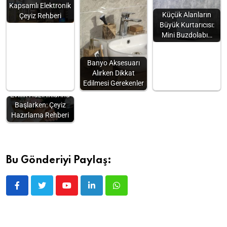
Kapsamlı Elektronik
Küçük Alanların
Çeyiz Rehberi
Büyük Kurtarıcısı:
Mini Buzdolabı…
Banyo Aksesuarı
Alırken Dikkat
Edilmesi Gerekenler
Evlilik Hazırlıklarına
Başlarken: Çeyiz
Hazırlama Rehberi
Bu Gönderiyi Paylaş: