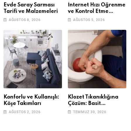
Evde Saray Sarması
İnternet Hızı Öğrenme
Tarifi ve Malzemeleri
ve Kontrol Etme
Yöntemleri
AĞUSTOS 8, 2026
AĞUSTOS 5, 2026
Konforlu ve Kullanışlı:
Klozet Tıkanıklığına
Köşe Takımları
Çözüm: Basit
Adımlarla Klozetinizi
AĞUSTOS 2, 2026
TEMMUZ 30, 2026
Açın