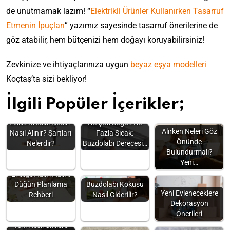
de unutmamak lazım! “
Elektrikli Ürünler Kullanırken Tasarruf
Etmenin İpuçları
” yazımız sayesinde tasarruf önerilerine de
göz atabilir, hem bütçenizi hem doğayı koruyabilirsiniz!
Zevkinize ve ihtiyaçlarınıza uygun
beyaz eşya modelleri
Koçtaş’ta sizi bekliyor!
İlgili Popüler İçerikler;
Evlilik Kredisi Nedir?
Ne Çok Soğuk Ne
Alırken Neleri Göz
Nasıl Alınır? Şartları
Fazla Sıcak:
Önünde
Nelerdir?
Buzdolabı Derecesi…
Bulundurmalı?
Yeni…
Evliliğe Adım Adım:
Düğün Planlama
Buzdolabı Kokusu
Yeni Evleneceklere
Rehberi
Nasıl Giderilir?
Dekorasyon
Önerileri
Yeni Nesil Çiftlere