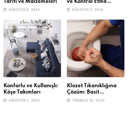
Tarifi ve Malzemeleri
ve Kontrol Etme
Yöntemleri
AĞUSTOS 8, 2026
AĞUSTOS 5, 2026
Konforlu ve Kullanışlı:
Klozet Tıkanıklığına
Köşe Takımları
Çözüm: Basit
Adımlarla Klozetinizi
AĞUSTOS 2, 2026
TEMMUZ 30, 2026
Açın