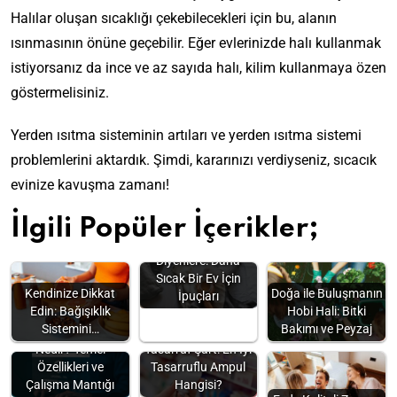
Halılar oluşan sıcaklığı çekebilecekleri için bu, alanın
ısınmasının önüne geçebilir. Eğer evlerinizde halı kullanmak
istiyorsanız da ince ve az sayıda halı, kilim kullanmaya özen
göstermelisiniz.
Yerden ısıtma sisteminin artıları ve yerden ısıtma sistemi
problemlerini aktardık. Şimdi, kararınızı verdiyseniz, sıcacık
evinize kavuşma zamanı!
İlgili Popüler İçerikler;
“Isınamıyorum!”
Diyenlere: Daha
Sıcak Bir Ev İçin
Kendinize Dikkat
Doğa ile Buluşmanın
İpuçları
Edin: Bağışıklık
Hobi Hali: Bitki
Sistemini…
Bakımı ve Peyzaj
İşletim Sistemi
Nedir? Temel
Tasarruf Şart: En İyi
Özellikleri ve
Tasarruflu Ampul
Çalışma Mantığı
Hangisi?