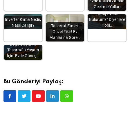
Evde Kaliteli Zaman
Geçirme Yolları
“Kendime Uygun
Hobiyi Nasıl
Inverter Klima Nedir,
Bulurum?” Diyenlere
Nasıl Çalışır?
Hobi…
Tasarruf Etmek
Güzel Fikir! Ev
Alanlarına Göre…
Doğa Dostu ve
Tasarruflu Yaşam
İçin: Evde Güneş…
Bu Gönderiyi Paylaş: