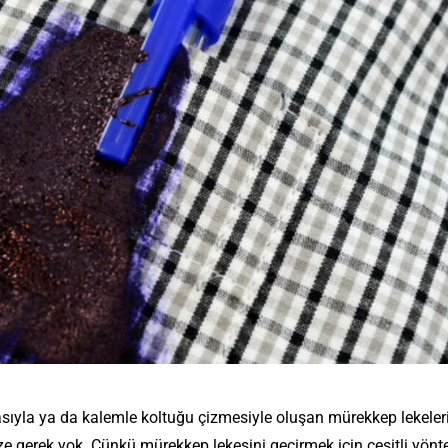
yla ya da kalemle koltuğu çizmesiyle oluşan mürekkep lekeleri
e gerek yok. Çünkü mürekkep lekesini geçirmek için çeşitli yönte