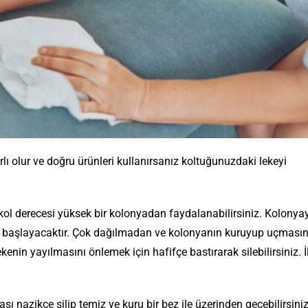
ı olur ve doğru ürünleri kullanırsanız koltuğunuzdaki lekeyi
ol derecesi yüksek bir kolonyadan faydalanabilirsiniz. Kolonyay
 başlayacaktır. Çok dağılmadan ve kolonyanın kuruyup uçmasın
enin yayılmasını önlemek için hafifçe bastırarak silebilirsiniz. İ
ı nazikçe silip temiz ve kuru bir bez ile üzerinden geçebilirsini