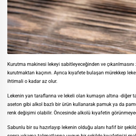
Kurutma makinesi lekeyi sabitleyeceğinden ve çıkarılmasını 
kurutmaktan kaçının. Ayrıca kıyafete bulaşan mürekkep le
ihtimali o kadar az olur.
Lekenin yan taraflarına ve lekeli olan kumaşın altına -diğer
aseton gibi alkol bazlı bir ürün kullanarak pamuk ya da pamu
renk değişimi olabilir. Öncesinde alkolü kıyafetin görünmeye
Sabunlu bir su hazırlayıp lekenin olduğu alanı hafif bir şeki
sonra yıkama talimatlarına uygun bir şekilde kıyafetinizi ma