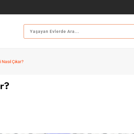
 Nasıl Çıkar?
r?