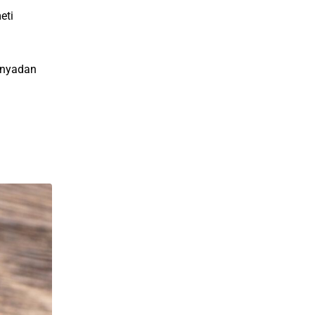
eti
lonyadan