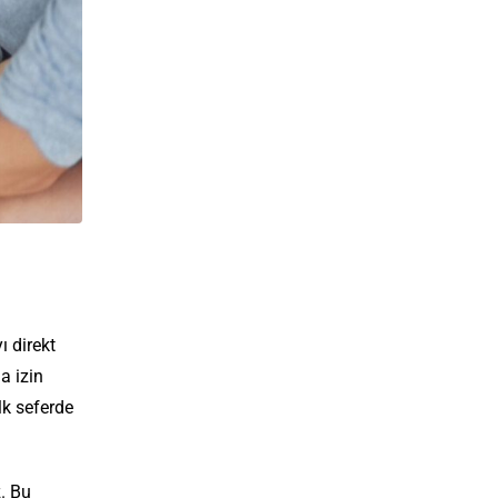
ı direkt
a izin
lk seferde
z. Bu