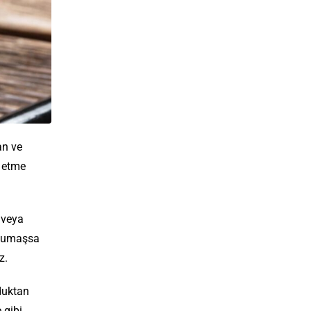
an ve
 etme
 veya
r kumaşsa
iz.
lduktan
 gibi