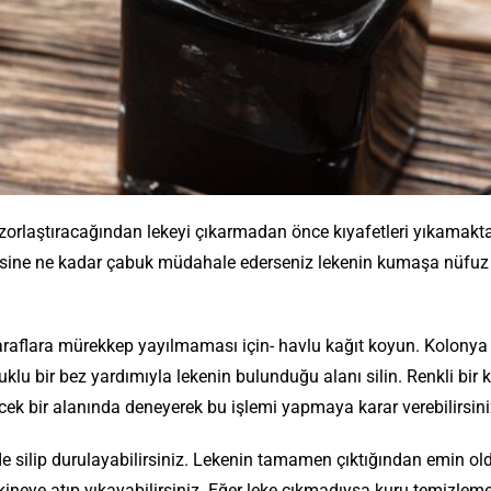
zorlaştıracağından lekeyi çıkarmadan önce kıyafetleri yıkamakt
kesine ne kadar çabuk müdahale ederseniz lekenin kumaşa nüfuz
 taraflara mürekkep yayılmaması için- havlu kağıt koyun. Kolonya
klu bir bez yardımıyla lekenin bulunduğu alanı silin. Renkli bi
cek bir alanında deneyerek bu işlemi yapmaya karar verebilirsin
lde silip durulayabilirsiniz. Lekenin tamamen çıktığından emin o
kineye atıp yıkayabilirsiniz. Eğer leke çıkmadıysa kuru temizleme