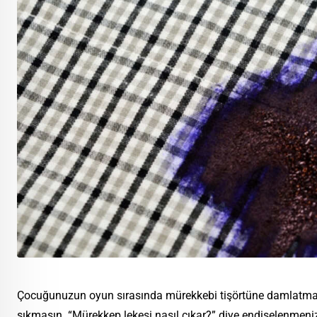
Çocuğunuzun oyun sırasında mürekkebi tişörtüne damlatması
sıkmasın. “Mürekkep lekesi nasıl çıkar?” diye endişelenmeniz