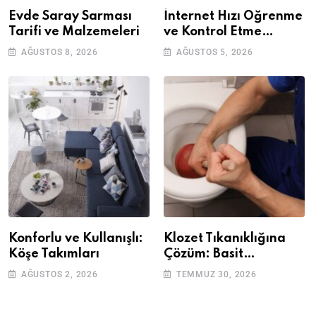
Evde Saray Sarması
İnternet Hızı Öğrenme
Tarifi ve Malzemeleri
ve Kontrol Etme
Yöntemleri
AĞUSTOS 8, 2026
AĞUSTOS 5, 2026
Konforlu ve Kullanışlı:
Klozet Tıkanıklığına
Köşe Takımları
Çözüm: Basit
Adımlarla Klozetinizi
AĞUSTOS 2, 2026
TEMMUZ 30, 2026
Açın