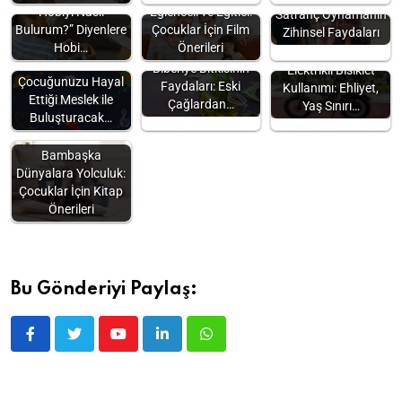
Hobiyi Nasıl
Eğlenceli ve Eğitici:
Satranç Oynamanın
Bulurum?” Diyenlere
Çocuklar İçin Film
Zihinsel Faydaları
Hobi…
Önerileri
Biberiye Bitkisinin
Elektrikli Bisiklet
Çocuğunuzu Hayal
Faydaları: Eski
Kullanımı: Ehliyet,
Ettiği Meslek ile
Çağlardan…
Yaş Sınırı…
Buluşturacak…
Bambaşka
Dünyalara Yolculuk:
Çocuklar İçin Kitap
Önerileri
Bu Gönderiyi Paylaş: