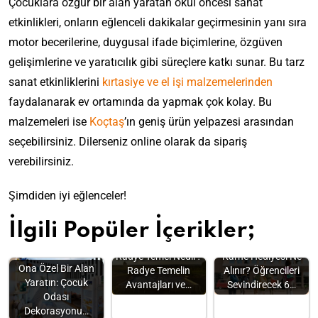
Çocuklara özgür bir alan yaratan okul öncesi sanat
etkinlikleri, onların eğlenceli dakikalar geçirmesinin yanı sıra
motor becerilerine, duygusal ifade biçimlerine, özgüven
gelişimlerine ve yaratıcılık gibi süreçlere katkı sunar. Bu tarz
sanat etkinliklerini
kırtasiye ve el işi malzemelerinden
faydalanarak ev ortamında da yapmak çok kolay. Bu
malzemeleri ise
Koçtaş
’ın geniş ürün yelpazesi arasından
seçebilirsiniz. Dilerseniz online olarak da sipariş
verebilirsiniz.
Şimdiden iyi eğlenceler!
İlgili Popüler İçerikler;
Radye Temel Nedir?
Karne Hediyesi Ne
Ona Özel Bir Alan
Radye Temelin
Alınır? Öğrencileri
Yaratın: Çocuk
Avantajları ve…
Sevindirecek 6…
Odası
Dekorasyonu…
“Kendime Uygun