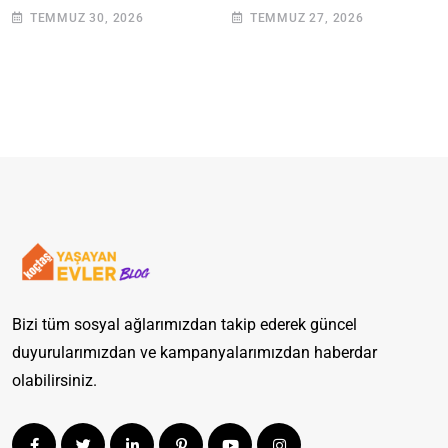
Adımlarla Klozetinizi
Giderilir? Adım Adım
TEMMUZ 30, 2026
TEMMUZ 27, 2026
Açın
Rehber
Bizi tüm sosyal ağlarımızdan takip ederek güncel
duyurularımızdan ve kampanyalarımızdan haberdar
olabilirsiniz.