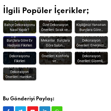
İlgili Popüler İçerikler;
Burçlara Göre
Yengeç Burcuna
Yatak Odanız
Bahçe Dekorasyonu
Özel Dekorasyon
Kişiliğinizi Yansıtsın:
Nasıl Yapılır?
Önerileri: Sıcak ve…
Burçlara Göre…
Kişiliğinizi Yansıtan
Koç Burcuna Özel
Burçlara Göre Ev
Mekanlar: Burçlara
Dekorasyon
Hediyesi Fikirleri
Göre Salon…
Önerileri: Enerjinizi…
Burçlara Göre
Boğa Burcuna Özel
Mutfak
Dekorasyon
Akrep Burcuna Özel
Dekorasyonu
Önerileri: Konforlu
Dekorasyon
Fikirleri
ve…
Önerileri: Gizemli,…
İkizler Burcuna Özel
Dekorasyon
Önerileri: Hareket…
Bu Gönderiyi Paylaş: