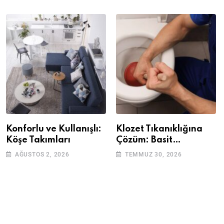
Konforlu ve Kullanışlı:
Klozet Tıkanıklığına
Köşe Takımları
Çözüm: Basit
Adımlarla Klozetinizi
AĞUSTOS 2, 2026
TEMMUZ 30, 2026
Açın