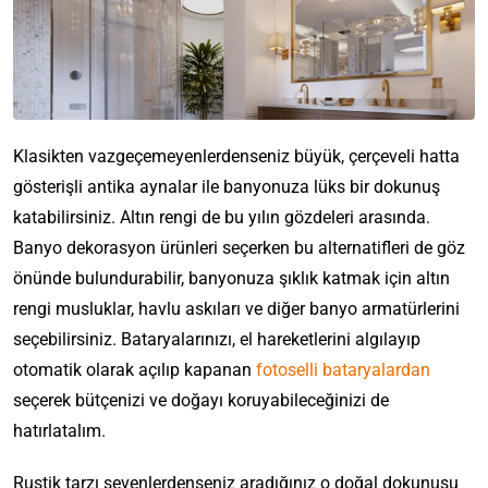
K
Y
K
B
o
e
i
Klasikten vazgeçemeyenlerdenseniz büyük, çerçeveli hatta
a
n
n
ş
gösterişli antika aynalar ile banyonuza lüks bir dokunuş
n
f
i
i
y
o
M
Y
l
Y
katabilirsiniz. Altın rengi de bu yılın gözdeleri arasında.
o
r
a
ı
i
i
Banyo dekorasyon ürünleri seçerken bu alternatifleri de göz
A
u
t
l
ğ
y
Y
k
U
k
önünde bulundurabilir, banyonuza şıklık katmak için altın
d
i
e
a
s
z
a
a
n
c
rengi musluklar, havlu askıları ve diğer banyo armatürlerini
ş
e
a
p
Y
i
e
a
B
seçebilirsiniz. Bataryalarınızı, el hareketlerini algılayıp
s
k
U
e
z
k
m
u
u
t
c
n
i
l
otomatik olarak açılıp kapanan
fotoselli bataryalardan
M
A
r
a
a
u
i
Y
e
o
l
seçerek bütçenizi ve doğayı koruyabileceğinizi de
ç
r
A
N
l
a
r
d
a
l
ı
r
a
hatırlatalım.
i
n
D
e
n
a
A
a
s
k
s
a
2
r
ı
r
l
m
ı
Ş
ı
l
Rustik tarzı sevenlerdenseniz aradığınız o doğal dokunuşu
0
n
n