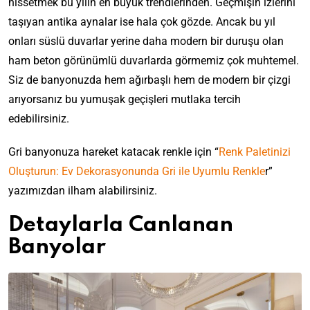
hissetmek bu yılın en büyük trendlerinden. Geçmişin izlerini
taşıyan antika aynalar ise hala çok gözde. Ancak bu yıl
onları süslü duvarlar yerine daha modern bir duruşu olan
ham beton görünümlü duvarlarda görmemiz çok muhtemel.
Siz de banyonuzda hem ağırbaşlı hem de modern bir çizgi
arıyorsanız bu yumuşak geçişleri mutlaka tercih
edebilirsiniz.
Gri banyonuza hareket katacak renkle için “
Renk Paletinizi
Oluşturun: Ev Dekorasyonunda Gri ile Uyumlu Renkle
r”
yazımızdan ilham alabilirsiniz.
Detaylarla Canlanan
Banyolar