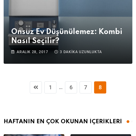
Onsuz Ev Düşünülemez: Kombi
Nasıl Seçilir?
ARALIK 28, 2017
3 DAKIKA UZUNLUKTA
1
6
7
8
...
HAFTANIN EN ÇOK OKUNAN İÇERİKLERİ