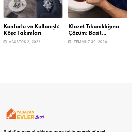
Konforlu ve Kullanışlı:
Klozet Tıkanıklığına
Köşe Takımları
Çözüm: Basit
Adımlarla Klozetinizi
AĞUSTOS 2, 2026
TEMMUZ 30, 2026
Açın