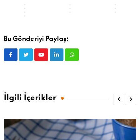
…
…
i
e
n
r
…
?
?
r
…
…
i
i
Bu Gönderiyi Paylaş:
İlgili İçerikler