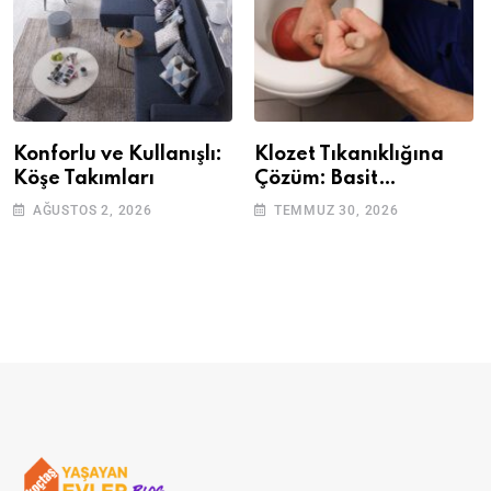
Konforlu ve Kullanışlı:
Klozet Tıkanıklığına
Köşe Takımları
Çözüm: Basit
Adımlarla Klozetinizi
AĞUSTOS 2, 2026
TEMMUZ 30, 2026
Açın