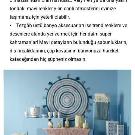
olmazlarından olan havlular… Very Peri ya da ona yakın
tondaki mavi renkler yılın canlı atmosferini evinize
taşımanız için yeterli olabilir.
Tezgâh üstü banyo aksesuarları ise trend renklere ve
desenlere alanda yer vermek için her daim süper
kahramanlar! Mavi detayların bulunduğu sabunlukların,
diş fırçalıklarının, çöp kovasının banyonuza hareket
katacağından hiç şüpheniz olmasın.