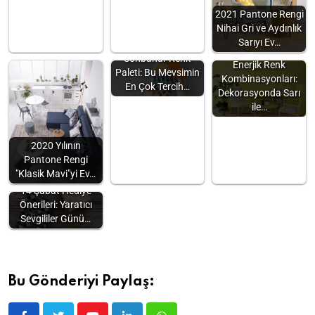
2021 Pantone Rengi
Nihai Gri ve Aydınlık
Sarıyı Ev…
Sonbahar Renk
Enerjik Renk
Paleti: Bu Mevsimin
Kombinasyonları:
En Çok Tercih…
Dekorasyonda Sarı
ile…
2020 Yılının
Pantone Rengi
"Klasik Mavi"yi Ev…
14 Şubat Hediye
Önerileri: Yaratıcı
Sevgililer Günü…
Bu Gönderiyi Paylaş: