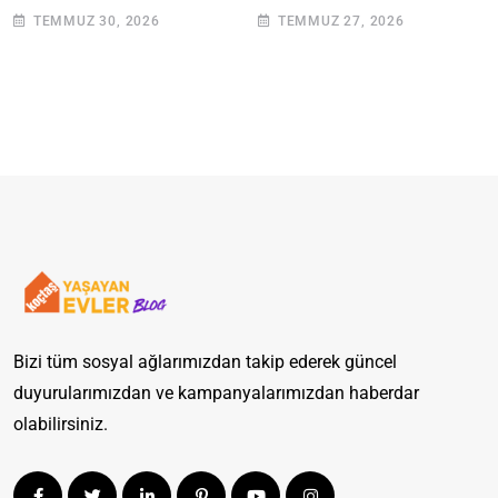
Adımlarla Klozetinizi
Giderilir? Adım Adım
TEMMUZ 30, 2026
TEMMUZ 27, 2026
Açın
Rehber
Bizi tüm sosyal ağlarımızdan takip ederek güncel
duyurularımızdan ve kampanyalarımızdan haberdar
olabilirsiniz.