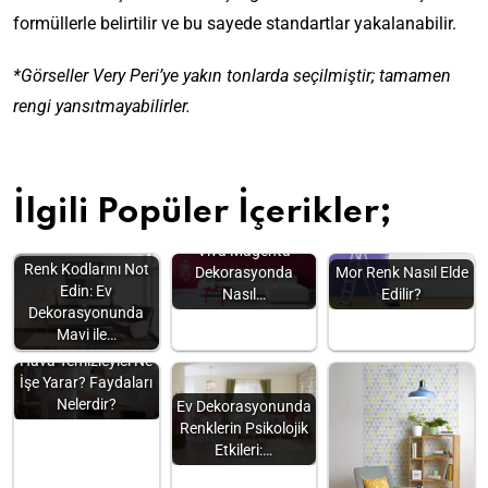
formüllerle belirtilir ve bu sayede standartlar yakalanabilir.
*Görseller Very Peri’ye yakın tonlarda seçilmiştir; tamamen
rengi yansıtmayabilirler.
İlgili Popüler İçerikler;
2023 Pantone Rengi
Viva Magenta
Renk Kodlarını Not
Dekorasyonda
Mor Renk Nasıl Elde
Edin: Ev
Nasıl…
Edilir?
Dekorasyonunda
Mavi ile…
Hava Temizleyici Ne
İşe Yarar? Faydaları
Nelerdir?
Ev Dekorasyonunda
Renklerin Psikolojik
Etkileri:…