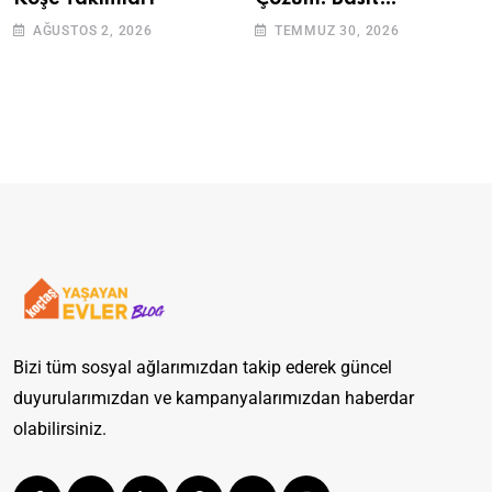
Adımlarla Klozetinizi
AĞUSTOS 2, 2026
TEMMUZ 30, 2026
Açın
Bizi tüm sosyal ağlarımızdan takip ederek güncel
duyurularımızdan ve kampanyalarımızdan haberdar
olabilirsiniz.