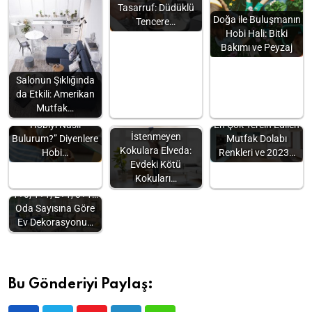
Tasarruf: Düdüklü
Doğa ile Buluşmanın
Tencere…
Hobi Hali: Bitki
Bakımı ve Peyzaj
Salonun Şıklığında
da Etkili: Amerikan
Mutfak…
“Kendime Uygun
Hobiyi Nasıl
En Çok Tercih Edilen
İstenmeyen
Bulurum?” Diyenlere
Mutfak Dolabı
Kokulara Elveda:
Hobi…
Renkleri ve 2023…
Evdeki Kötü
Kokuları…
1+0, 1+1, 2+1, 3+1…
Oda Sayısına Göre
Ev Dekorasyonu…
Bu Gönderiyi Paylaş: