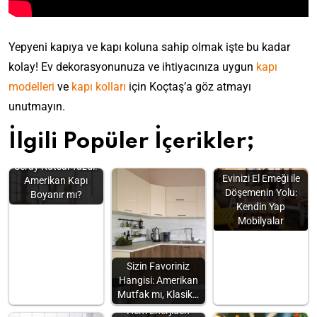
Yepyeni kapıya ve kapı koluna sahip olmak işte bu kadar
kolay! Ev dekorasyonunuza ve ihtiyacınıza uygun
kapı
modelleri
ve
kapı kolları
için Koçtaş’a göz atmayı
unutmayın.
İlgili Popüler İçerikler;
Seray Kutsal Yazdı!
Evinizi El Emeği ile
Amerikan Kapı
Döşemenin Yolu:
Boyanır mı?
Kendin Yap
Mobilyalar
Sizin Favoriniz
Hangisi: Amerikan
Mutfak mı, Klasik…
Hem Zamandan
Hem Enerjiden