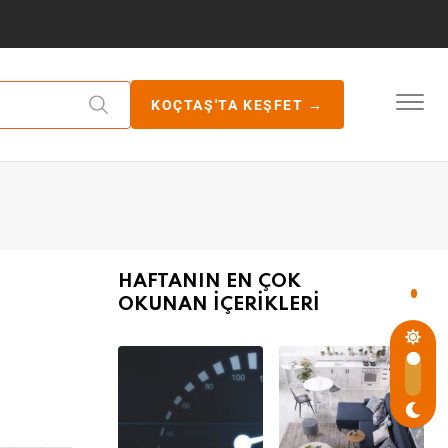
KOÇTAŞ'TA KEŞFET →
HAFTANIN EN ÇOK
OKUNAN İÇERİKLERİ