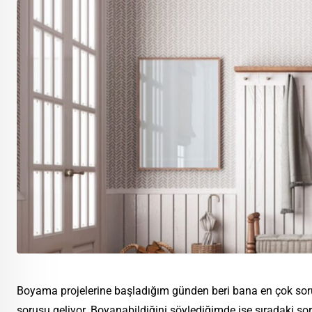
Boyama projelerine başladığım günden beri bana en çok sor
sorusu geliyor. Boyanabildiğini söylediğimde ise sıradaki so