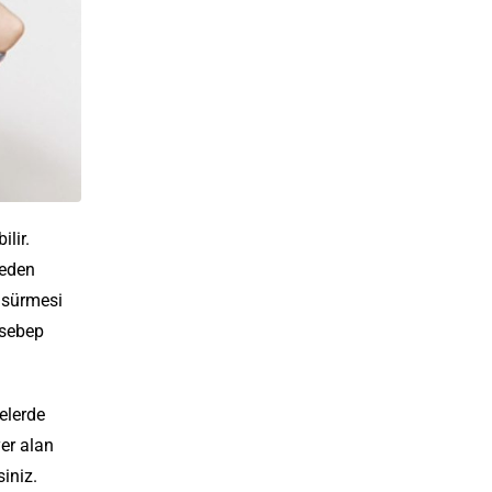
lir.
meden
 sürmesi
 sebep
elerde
yer alan
siniz.