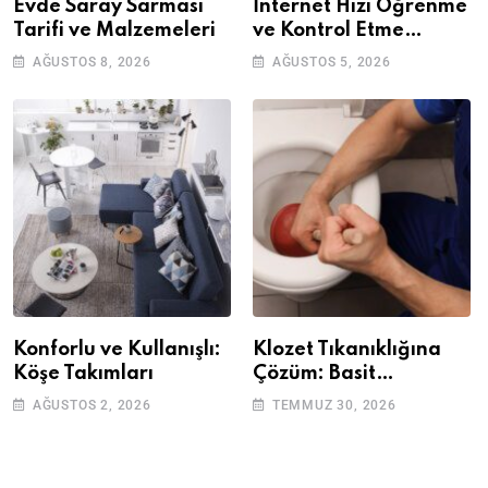
Evde Saray Sarması
İnternet Hızı Öğrenme
Tarifi ve Malzemeleri
ve Kontrol Etme
Yöntemleri
AĞUSTOS 8, 2026
AĞUSTOS 5, 2026
Konforlu ve Kullanışlı:
Klozet Tıkanıklığına
Köşe Takımları
Çözüm: Basit
Adımlarla Klozetinizi
AĞUSTOS 2, 2026
TEMMUZ 30, 2026
Açın