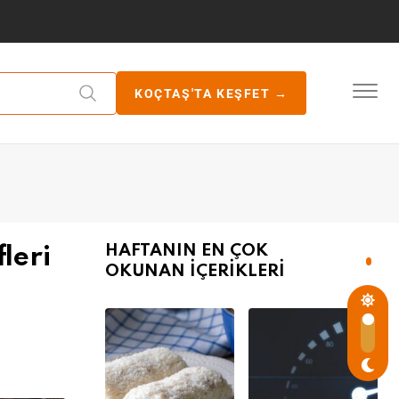
KOÇTAŞ'TA KEŞFET →
HAFTANIN EN ÇOK
leri
OKUNAN İÇERİKLERİ