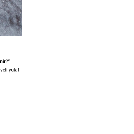
nir
?”
veli yulaf