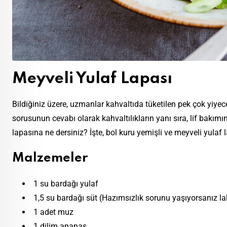
Meyveli Yulaf Lapası
Bildiğiniz üzere, uzmanlar kahvaltıda tüketilen pek çok yiyec
sorusunun cevabı olarak kahvaltılıkların yanı sıra, lif bakım
lapasına ne dersiniz? İşte, bol kuru yemişli ve meyveli yulaf la
Malzemeler
1 su bardağı yulaf
1,5 su bardağı süt (Hazımsızlık sorunu yaşıyorsanız lak
1 adet muz
1 dilim ananas