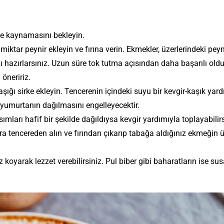
ve kaynamasını bekleyin.
r miktar peynir ekleyin ve fırına verin. Ekmekler, üzerlerindeki peyn
zı hazırlarsınız. Uzun süre tok tutma açısından daha başarılı oldu
öneririz.
şığı sirke ekleyin. Tencerenin içindeki suyu bir kevgir-kaşık yard
yumurtanın dağılmasını engelleyecektir.
mları hafif bir şekilde dağıldıysa kevgir yardımıyla toplayabilirs
ra tencereden alın ve fırından çıkarıp tabağa aldığınız ekmeğin 
oyarak lezzet verebilirsiniz. Pul biber gibi baharatların ise s