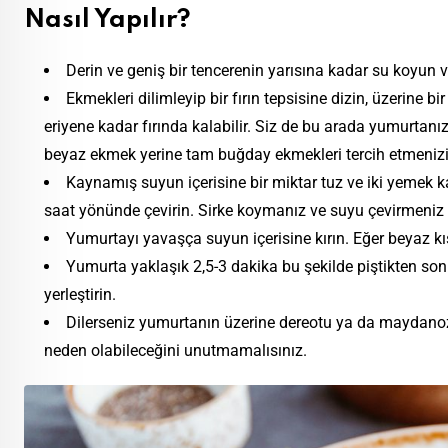
Nasıl Yapılır?
Derin ve geniş bir tencerenin yarısına kadar su koyun 
Ekmekleri dilimleyip bir fırın tepsisine dizin, üzerine bi
eriyene kadar fırında kalabilir. Siz de bu arada yumurtanı
beyaz ekmek yerine tam buğday ekmekleri tercih etmenizi 
Kaynamış suyun içerisine bir miktar tuz ve iki yemek ka
saat yönünde çevirin. Sirke koymanız ve suyu çevirmeniz 
Yumurtayı yavaşça suyun içerisine kırın. Eğer beyaz kısı
Yumurta yaklaşık 2,5-3 dakika bu şekilde piştikten son
yerleştirin.
Dilerseniz yumurtanın üzerine dereotu ya da maydanoz k
neden olabileceğini unutmamalısınız.