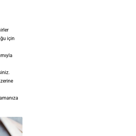
irler
ğu için
ımıyla
iniz.
üzerine
usamanıza