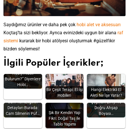
Saydığımız ürünler ve daha pek çok
hobi alet ve aksesuarı
Koçtaş’ta sizi bekliyor. Ayrıca evinizdeki uygun bir alana
raf
sistemi
kurarak bir hobi atölyesi oluşturmak #güzelfikir
bizden söylemesi!
İlgili Popüler İçerikler;
“Kendime Uygun
Hobiyi Nasıl
Bulurum?” Diyenlere
Hobi…
Bir Çeşit Terapi: El İşi
Hangi Elektrikli El
Hobileri
Aleti Ne İşe Yarar?
Ahşap Boya
Cam Temizliğinin
Çeşitleri: En İyi ve
Detayları Burada:
Doğru Ahşap
Şık Bir Kendin Yap
Cam Silmenin Püf…
Boyası…
Fikri: Doğal Taş ile
Tablo Yapımı