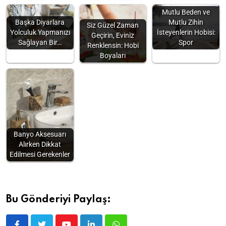
Mutlu Beden ve
Başka Diyarlara
Mutlu Zihin
Siz Güzel Zaman
Yolculuk Yapmanızı
İsteyenlerin Hobisi:
Geçirin, Eviniz
Sağlayan Bir…
Spor
Renklensin: Hobi
Boyaları
Banyo Aksesuarı
Alırken Dikkat
Edilmesi Gerekenler
Bu Gönderiyi Paylaş: