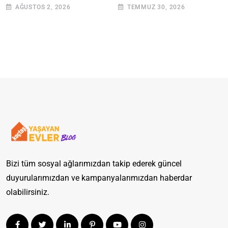
Adımlarla Klozetinizi
AĞUSTOS 2, 2026
TEMMUZ 30, 2026
Açın
Bizi tüm sosyal ağlarımızdan takip ederek güncel
duyurularımızdan ve kampanyalarımızdan haberdar
olabilirsiniz.