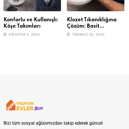
Konforlu ve Kullanışlı:
Klozet Tıkanıklığına
Köşe Takımları
Çözüm: Basit
Adımlarla Klozetinizi
AĞUSTOS 2, 2026
TEMMUZ 30, 2026
Açın
Bizi tüm sosyal ağlarımızdan takip ederek güncel