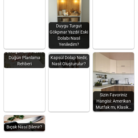
Duygu Turgut
Gökpınar Yazdı! Eski
Dolabı Nasıl
Yeniledim?
Evliliğe Adım Adım:
Düğün Planlama
Kapsül Dolap Nedir,
Rehberi
Nasıl Oluşturulur?
Sizin Favoriniz
Hangisi: Amerikan
Mutfak mı, Klasik…
Bıçak Nasıl Bilenir?