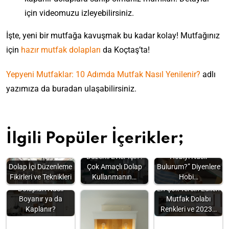
için videomuzu izleyebilirsiniz.
İşte, yeni bir mutfağa kavuşmak bu kadar kolay! Mutfağınız
için
hazır mutfak dolapları
da Koçtaş’ta!
Yepyeni Mutfaklar: 10 Adımda Mutfak Nasıl Yenilenir?
adlı
yazımıza da buradan ulaşabilirsiniz.
İlgili Popüler İçerikler;
“Kendime Uygun
Düzenli Evler İçin :
Hobiyi Nasıl
Dolap İçi Düzenleme
Çok Amaçlı Dolap
Bulurum?” Diyenlere
Fikirleri ve Teknikleri
Kullanmanın…
Hobi…
Yeni Gibi: Mutfak
Dolapları Nasıl
En Çok Tercih Edilen
Boyanır ya da
Mutfak Dolabı
Kaplanır?
Renkleri ve 2023…