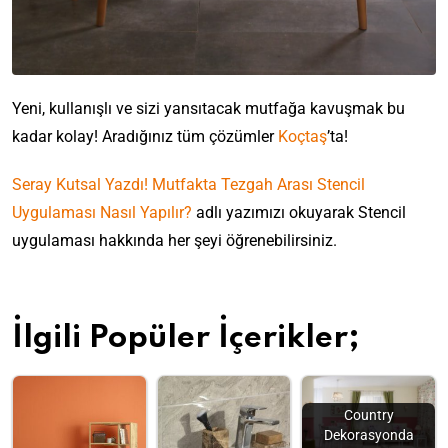
Yeni, kullanışlı ve sizi yansıtacak mutfağa kavuşmak bu
kadar kolay! Aradığınız tüm çözümler
Koçtaş
’ta!
Seray Kutsal Yazdı! Mutfakta Tezgah Arası Stencil
Uygulaması Nasıl Yapılır?
adlı yazımızı okuyarak Stencil
uygulaması hakkında her şeyi öğrenebilirsiniz.
İlgili Popüler İçerikler;
Country
Dekorasyonda