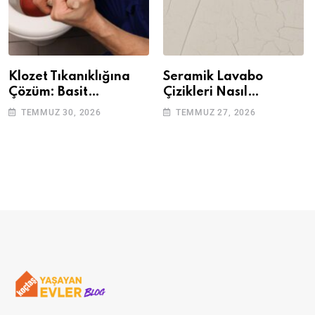
Klozet Tıkanıklığına
Seramik Lavabo
Çözüm: Basit
Çizikleri Nasıl
Adımlarla Klozetinizi
Giderilir? Adım Adım
TEMMUZ 30, 2026
TEMMUZ 27, 2026
Açın
Rehber