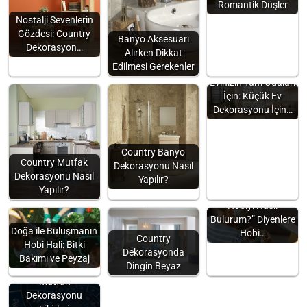
Romantik Düşler
Nostalji Sevenlerin
Gözdesi: Country
Banyo Aksesuarı
Dekorasyon…
Alırken Dikkat
Edilmesi Gerekenler
Evinizin Tüm Odaları
İçin: Küçük Ev
Dekorasyonu İçin…
Country Banyo
Country Mutfak
Dekorasyonu Nasıl
Dekorasyonu Nasıl
Yapılır?
Yapılır?
“Kendime Uygun
Hobiyi Nasıl
Bulurum?” Diyenlere
Doğa ile Buluşmanın
Hobi…
Country
Hobi Hali: Bitki
Dekorasyonda
Bakımı ve Peyzaj
Dingin Beyaz
Burçlara Göre
Mutfak
Dekorasyonu