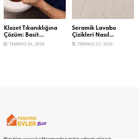
Klozet Tıkanıklığına
Seramik Lavabo
Çözüm: Basit
Çizikleri Nasıl
Adımlarla Klozetinizi
Giderilir? Adım Adım
TEMMUZ 30, 2026
TEMMUZ 27, 2026
Açın
Rehber