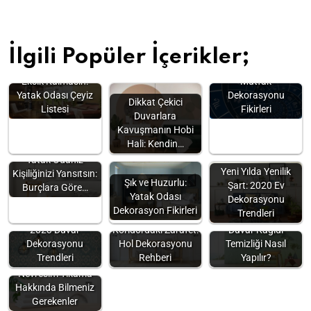
İlgili Popüler İçerikler;
Burçlara Göre
Eksik Kalmasın:
Mutfak
Yatak Odası Çeyiz
Dekorasyonu
Dikkat Çekici
Listesi
Fikirleri
Duvarlara
Kavuşmanın Hobi
Hali: Kendin…
Yatak Odanız
Yeni Yılda Yenilik
Kişiliğinizi Yansıtsın:
Şık ve Huzurlu:
Şart: 2020 Ev
Burçlara Göre…
Yatak Odası
Dekorasyonu
Dekorasyon Fikirleri
Trendleri
2023 Duvar
Koridordaki Zarafet:
Duvar Kağıdı
Dekorasyonu
Hol Dekorasyonu
Temizliği Nasıl
Trendleri
Rehberi
Yapılır?
Nevresim Yıkama
Hakkında Bilmeniz
Gerekenler