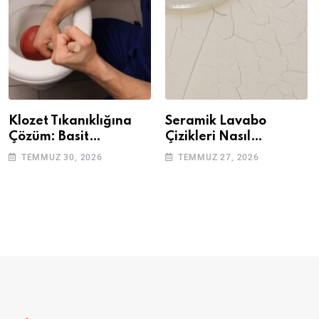
Klozet Tıkanıklığına
Seramik Lavabo
Çözüm: Basit
Çizikleri Nasıl
Adımlarla Klozetinizi
Giderilir? Adım Adım
TEMMUZ 30, 2026
TEMMUZ 27, 2026
Açın
Rehber