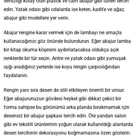
temizliği kolay olan plastik ve cam abajur gibi türleri tercih
edin. Yatak odası gibi odalarda ise keten, kadife ve ağaç
abajur gibi modellere yer verin.
Abajur rengine karar vermek için de lambayı ne amaçla
kullanacağınızı göz önünde bulundurun. Eğer abajur lamba
bir kitap okuma köşesini aydınlatacaksa oldukça açık
renklerde bir tür seçin. Antre ve yatak odası gibi yumuşak
ışığı aradığınız yerlerde ise koyu rengin çarpıcılığından
faydalanın.
Rengin yanı sıra desen de stili etkileyen önemli bir unsur.
Eğer abajurunuzun gövdesi heykel gibi dikkat çekici bir
forma sahipse bu görünümü arka planda bırakmamak için
Ş
desensiz bir abajur şapkası tercih edin. Öte yandan salon
ı
k
gibi ev tekstili ürünlerinin yoğun olarak kullanıldığı alanlarda
B
desen tercihinin dekorasyonu boğmamasına özen gösterin.
i