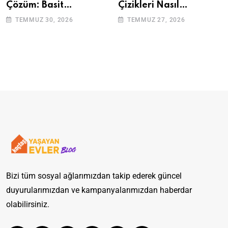
Çözüm: Basit
Çizikleri Nasıl
Adımlarla Klozetinizi
Giderilir? Adım Adım
TEMMUZ 30, 2026
TEMMUZ 27, 2026
Açın
Rehber
Bizi tüm sosyal ağlarımızdan takip ederek güncel
duyurularımızdan ve kampanyalarımızdan haberdar
olabilirsiniz.