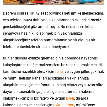
Deprem sonrası ilk 72 saat boyunca iletişim kesilebileceğini,
cep telefonunuzu dahi yanınıza alamadan evi terk etmeniz
gerekebileceğini göz ardı etmeyin. Bu nedenle en kötü
senaryoya hazırlıklı olabilmek için yakınlarınıza
ulaşabileceğiniz telefon numaralarının yazılı olduğu bir
telefon rehberinizin olmasını öneriyoruz.
Bunlar dışında evinize giremediğiniz dönemde hayatınızı
kolaylaştıracak diğer malzemelere bakacak olursak: elektrik
İ
kesintisine hazırlıklı olmak için
fener
ve uygun piller, çakmak
h
E
ve mum, iletişim kanalları açıldığında yakınlarınıza
t
T
v
i
ulaşabilmeniz için telefonunuzun şarj cihazı veya uzun süre
e
c
y
Y
k
i
dayanan taşınabilir şarj aleti, genel durumdan haberdar
D
a
a
n
l
u
O
olabilmek için pilli bir radyo ve uygun
piller
, dışarda
ç
p
Ö
o
H
v
r
A
ı
n
l
a
kalmanız gereken geceler için
uyku tulumu
, mümkünse
a
t