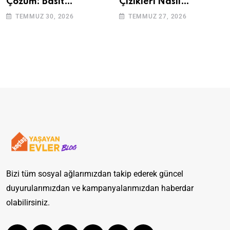
Çözüm: Basit
Çizikleri Nasıl
Adımlarla Klozetinizi
Giderilir? Adım Adım
TEMMUZ 30, 2026
TEMMUZ 27, 2026
Açın
Rehber
Bizi tüm sosyal ağlarımızdan takip ederek güncel
duyurularımızdan ve kampanyalarımızdan haberdar
olabilirsiniz.