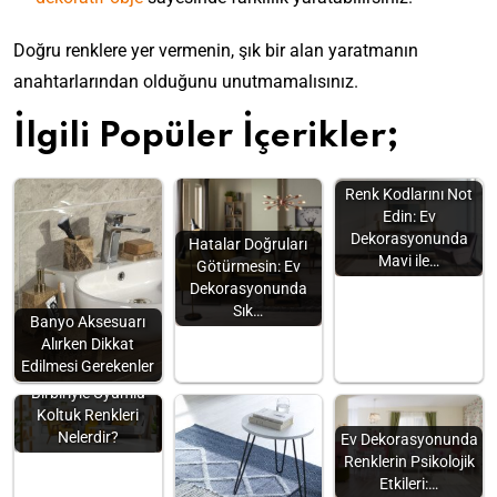
Doğru renklere yer vermenin, şık bir alan yaratmanın
anahtarlarından olduğunu unutmamalısınız.
İlgili Popüler İçerikler;
Renk Kodlarını Not
Edin: Ev
Dekorasyonunda
Hatalar Doğruları
Mavi ile…
Götürmesin: Ev
Dekorasyonunda
Sık…
Banyo Aksesuarı
Alırken Dikkat
Edilmesi Gerekenler
Birbiriyle Uyumlu
Koltuk Renkleri
Nelerdir?
Ev Dekorasyonunda
Renklerin Psikolojik
Etkileri:…