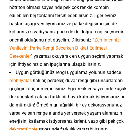
nötr ton olması sayesinde pek çok renkle kombin
edilebilen bej tonlarını tercih edebilirsiniz. Eğer evinizi
baştan aşağı yeniliyorsanız ve parke değişimi için de
kollarınızı sıvadıysanız parkede de doğru rengi seçmenin
önemli olduğunu not düşelim. Dilerseniz “
Zeminlerinizi
Yenileyin: Parke Rengi Seçerken Dikkat Edilmesi
Gerekenler
” yazımızı okuyarak en uygun seçimi yapmak
için ihtiyacınız olan ipuçlarına ulaşabilirsiniz.
Uygun gördüğünüz rengi uygulama yolunun sadece
mobilyalar
, halılar, perdeler, duvar rengi gibi unsurlardan
geçtiğini düşünmemelisiniz. Eğer renkler sayesinde küçük
dokunuşlarla alana farklı bir hava katmak istiyorsanız bu
da mümkün! Örneğin gri ağırlıklı bir ev dekorasyonunuz
varsa ve sarı renge alanda yer vererek yaşam alanınızın
enerjisini katlamak istiyorsanız kırlent, vazo gibi pek çok
dekoratif obje
sayesinde farklılık yaratabilirsiniz.