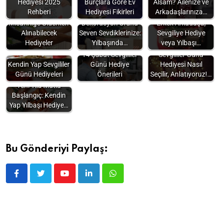
Hediyesi 2025
Burçlara Göre Ev
Alsam? Ailenize ve
Rehberi
Hediyesi Fikirleri
Arkadaşlarınıza…
Misafirliğe Giderken
Dekorasyon Ürünü
Erkek Arkadaşa,
Alınabilecek
Seven Sevdiklerinize:
Sevgiliye Hediye
Hediyeler
Yılbaşında…
veya Yılbaşı…
14 Şubat Sevgililer
Sevgililer Günü
Kendin Yap Sevgililer
Günü Hediye
Hediyesi Nasıl
Günü Hediyeleri
Önerileri
Seçilir, Anlatıyoruz!…
Yeni Yıla Mutlu
Başlangıç: Kendin
Yap Yılbaşı Hediye…
Bu Gönderiyi Paylaş: