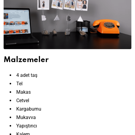
Malzemeler
4 adet taş
Tel
Makas
Cetvel
Kargaburnu
Mukavva
Yapıştırıcı
Kalem