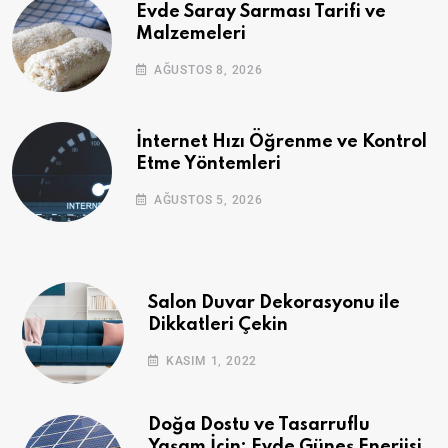
Evde Saray Sarması Tarifi ve
Malzemeleri
AĞUSTOS 8, 2026
İnternet Hızı Öğrenme ve Kontrol
Etme Yöntemleri
AĞUSTOS 5, 2026
Salon Duvar Dekorasyonu ile
Dikkatleri Çekin
KASIM 1, 2022
Doğa Dostu ve Tasarruflu
Yaşam İçin: Evde Güneş Enerjisi