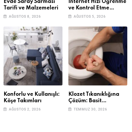
Evde Saray Sarması
İnternet Hızı Öğrenme
Tarifi ve Malzemeleri
ve Kontrol Etme
Yöntemleri
AĞUSTOS 8, 2026
AĞUSTOS 5, 2026
Konforlu ve Kullanışlı:
Klozet Tıkanıklığına
Köşe Takımları
Çözüm: Basit
Adımlarla Klozetinizi
AĞUSTOS 2, 2026
TEMMUZ 30, 2026
Açın