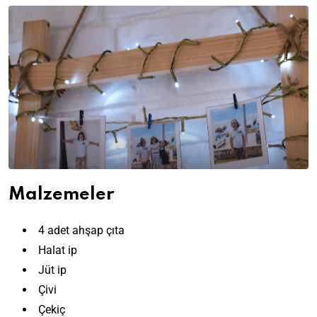
Malzemeler
4 adet ahşap çıta
Halat ip
Jüt ip
Çivi
Çekiç