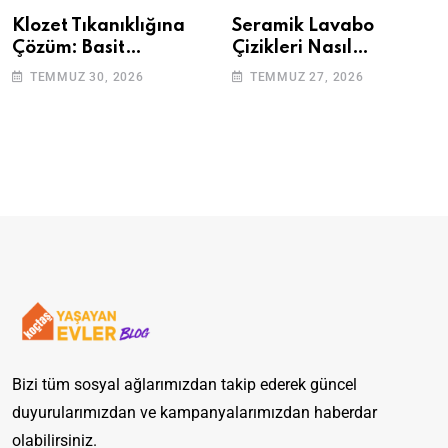
Klozet Tıkanıklığına
Seramik Lavabo
Çözüm: Basit
Çizikleri Nasıl
Adımlarla Klozetinizi
Giderilir? Adım Adım
TEMMUZ 30, 2026
TEMMUZ 27, 2026
Açın
Rehber
Bizi tüm sosyal ağlarımızdan takip ederek güncel
duyurularımızdan ve kampanyalarımızdan haberdar
olabilirsiniz.