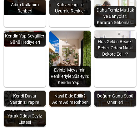
Adım Kullanım
Kahverengi ile
Daha Temiz Mutfak
Rehberi
Uyumlu Renkler
ve Banyolar:
Kararan Silikonlar…
Kendin Yap Sevgililer
Hoş Geldin Bebek!
Günü Hediyeleri
Bebek Odası Nasıl
Dekore Edilir?
Evinizi Mevsimin
Renkleriyle Süsleyin:
Kendin Yap…
Doğum Günü Süsleri
Duvar Saati Yapımı:
Kahverengi Renk
ve Kendin Yap
Kendi Duvar
Nasıl Elde Edilir?
Doğum Günü Süsü
Saatinizi Yapın!
Adım Adım Rehber
Önerileri
Eksik Kalmasın:
Yatak Odası Çeyiz
Listesi