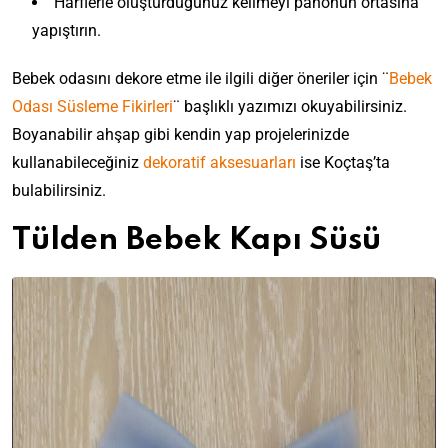
Harflerle oluşturduğunuz kelimeyi panonun ortasına
yapıştırın.
Bebek odasını dekore etme ile ilgili diğer öneriler için ¨
Bebek
Odası Süsleme Fikirleri
¨ başlıklı yazımızı okuyabilirsiniz.
Boyanabilir ahşap gibi kendin yap projelerinizde
kullanabileceğiniz
dekoratif aksesuarları
ise Koçtaş’ta
bulabilirsiniz.
Tülden Bebek Kapı Süsü