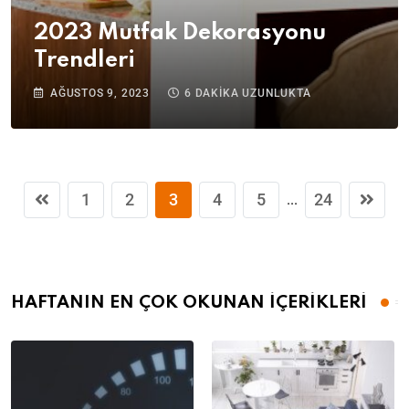
2023 Mutfak Dekorasyonu
Trendleri
AĞUSTOS 9, 2023
6 DAKIKA UZUNLUKTA
1
2
3
4
5
24
...
HAFTANIN EN ÇOK OKUNAN İÇERİKLERİ