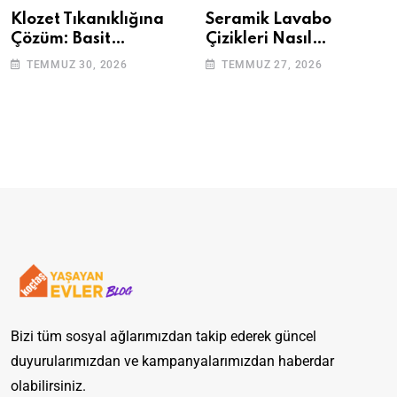
Klozet Tıkanıklığına
Seramik Lavabo
Çözüm: Basit
Çizikleri Nasıl
Adımlarla Klozetinizi
Giderilir? Adım Adım
TEMMUZ 30, 2026
TEMMUZ 27, 2026
Açın
Rehber
Bizi tüm sosyal ağlarımızdan takip ederek güncel
duyurularımızdan ve kampanyalarımızdan haberdar
olabilirsiniz.