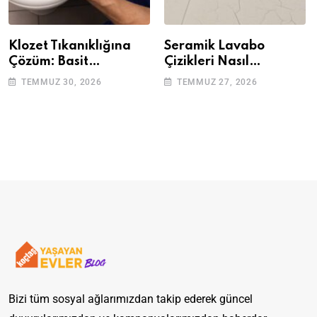
Klozet Tıkanıklığına
Seramik Lavabo
Çözüm: Basit
Çizikleri Nasıl
Adımlarla Klozetinizi
Giderilir? Adım Adım
TEMMUZ 30, 2026
TEMMUZ 27, 2026
Açın
Rehber
Bizi tüm sosyal ağlarımızdan takip ederek güncel