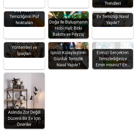
Trendleri
Duş Kabini
Temizliğinin Püf
Ev Temizliği Nasıl
Doğa ile Buluşmanın
Noktaları
Yapılır?
Hobi Hali: Bitki
Bakımı ve Peyzaj
Tahta Kaşık
Temizleme
Yöntemleri ve
İşinizi Kolaylaştırın:
Evinizi Gerçekten
İpuçları
Günlük Temizlik
Temizlediğinize
Nasıl Yapılır?
Emin misiniz? En…
Aslında Zor Değil!
Düzenli Bir Ev İçin
Öneriler