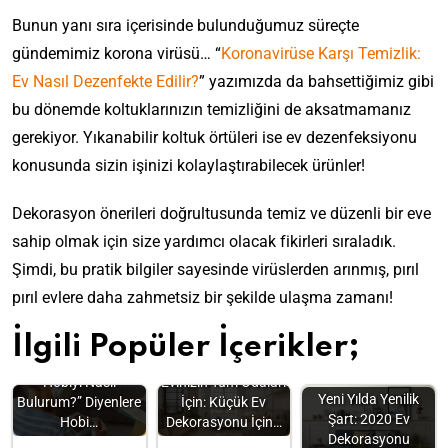
Bunun yanı sıra içerisinde bulunduğumuz süreçte
gündemimiz korona virüsü… “
Koronavirüse Karşı Temizlik:
Ev Nasıl Dezenfekte Edilir?
” yazımızda da bahsettiğimiz gibi
bu dönemde koltuklarınızın temizliğini de aksatmamanız
gerekiyor. Yıkanabilir koltuk örtüleri ise ev dezenfeksiyonu
konusunda sizin işinizi kolaylaştırabilecek ürünler!
Dekorasyon önerileri doğrultusunda temiz ve düzenli bir eve
sahip olmak için size yardımcı olacak fikirleri sıraladık.
Şimdi, bu pratik bilgiler sayesinde virüslerden arınmış, pırıl
pırıl evlere daha zahmetsiz bir şekilde ulaşma zamanı!
İlgili Popüler İçerikler;
“Kendime Uygun
Hobiyi Nasıl
Evinizin Tüm Odaları
Yeni Yılda Yenilik
Bulurum?” Diyenlere
İçin: Küçük Ev
Şart: 2020 Ev
Hobi…
Dekorasyonu İçin…
Dekorasyonu