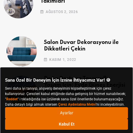
Takımları
AĞUSTOS 2, 2026
Salon Duvar Dekorasyonu ile
Dikkatleri Çekin
KASIM 1, 2022
Doğa Dostu ve Tasarruflu
Yaşam İçin: Evde Güneş Enerjisi
Kullanım Alanları
EKIM 28, 2022