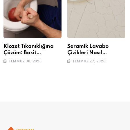
Klozet Tıkanıklığına
Seramik Lavabo
Çözüm: Basit
Çizikleri Nasıl
Adımlarla Klozetinizi
Giderilir? Adım Adım
TEMMUZ 30, 2026
TEMMUZ 27, 2026
Açın
Rehber