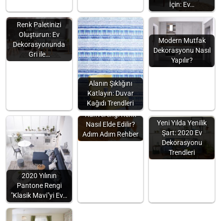
İçin: Ev…
Renk Paletinizi
Oluşturun: Ev
Modern Mutfak
Dekorasyonunda
Dekorasyonu Nasıl
Gri ile…
Yapılır?
Alanın Şıklığını
Katlayın: Duvar
Kağıdı Trendleri
Kahverengi Renk
Yeni Yılda Yenilik
Nasıl Elde Edilir?
Şart: 2020 Ev
Adım Adım Rehber
Dekorasyonu
Trendleri
2020 Yılının
Pantone Rengi
"Klasik Mavi"yi Ev…