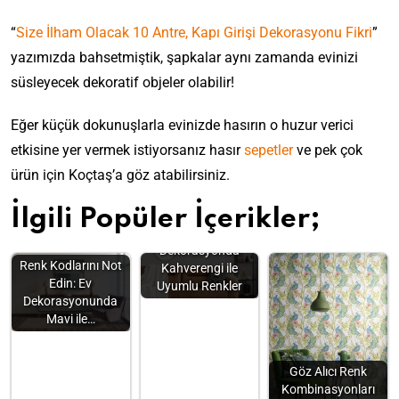
“
Size İlham Olacak 10 Antre, Kapı Girişi Dekorasyonu Fikri
”
yazımızda bahsetmiştik, şapkalar aynı zamanda evinizi
süsleyecek dekoratif objeler olabilir!
Eğer küçük dokunuşlarla evinizde hasırın o huzur verici
etkisine yer vermek istiyorsanız hasır
sepetler
ve pek çok
ürün için Koçtaş’a göz atabilirsiniz.
İlgili Popüler İçerikler;
Dekorasyonda
Renk Kodlarını Not
Kahverengi ile
Edin: Ev
Uyumlu Renkler
Dekorasyonunda
Mavi ile…
Göz Alıcı Renk
Kombinasyonları