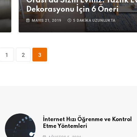
Orası da Sizin Eviniz: Yazlık E
Dekorasyonu İçin 6 Öneri
MAYIS 21, 2019
5 DAKIKA UZUNLUKTA
1
2
3
İnternet Hızı Öğrenme ve Kontrol
Etme Yöntemleri