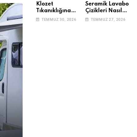
Klozet
Seramik Lavabo
Tıkanıklığına
Çizikleri Nasıl
Çözüm: Basit
Giderilir? Adım
TEMMUZ 30, 2026
TEMMUZ 27, 2026
Adımlarla
Adım Rehber
Klozetinizi Açın