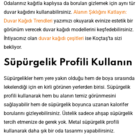
k
i
r
a
Odalarınız kağıtla kaplıysa da boruları gizlemek için aynı tür
i
k
B
j
h
B
duvar kağıdını kullanabilirsiniz.
Alanın Şıklığını Katlayın:
a
i
i
a
M
i
t
r
Duvar Kağıdı Trendleri
yazımızı okuyarak evinize estetik bir
s
r
a
r
Ç
Y
i
A
t
Y
görünüm verecek duvar kağıdı modellerini keşfedebilirsiniz.
e
a
O
l
k
e
k
İhtiyacınız olan
duvar kağıdı çeşitleri
ise Koçtaş’ta sizi
z
l
e
a
m
i
İ
a
r
p
bekliyor.
e
c
ç
n
j
U
k
i
i
l
i
c
A
Süpürgelik Profili Kullanın
D
n
a
s
u
t
u
:
r
i
N
m
D
v
B
İ
N
a
Süpürgelikler hem yere yakın olduğu hem de boya sırasında
o
u
a
a
ç
e
s
s
lekelendiği için en kirli görünen yerlerden birisi. Süpürgelik
v
r
h
i
d
ı
f
a
l
ç
profili kullanarak hem bu alanın temiz görünmesini
n
i
l
e
r
a
e
E
r
T
r
sağlayabilir hem de süpürgelik boyunca uzanan kalorifer
K
r
D
v
?
a
i
a
a
E
borularını gizleyebilirsiniz. Üstelik sadece ahşap süpürgelik
u
d
B
k
İ
ğ
K
v
v
e
a
ı
tercih etmenize de gerek yok. Metal süpürgelik profili
ç
ı
a
d
a
T
h
l
i
kullanarak daha şık bir oda tasarımı yapabilirsiniz.
d
v
e
r
o
a
ı
n
E
ı
u
k
D