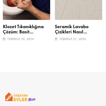
Klozet Tıkanıklığına
Seramik Lavabo
Çözüm: Basit
Çizikleri Nasıl
Adımlarla Klozetinizi
Giderilir? Adım Adım
TEMMUZ 30, 2026
TEMMUZ 27, 2026
Açın
Rehber