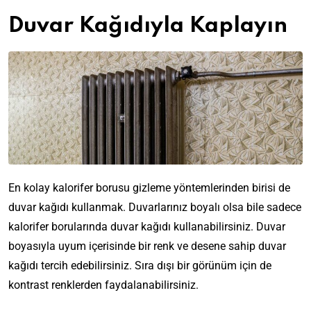
Duvar Kağıdıyla Kaplayın
En kolay kalorifer borusu gizleme yöntemlerinden birisi de
duvar kağıdı kullanmak. Duvarlarınız boyalı olsa bile sadece
kalorifer borularında duvar kağıdı kullanabilirsiniz. Duvar
T
Z
boyasıyla uyum içerisinde bir renk ve desene sahip duvar
o
Z
e
z
e
kağıdı tercih edebilirsiniz. Sıra dışı bir görünüm için de
v
A
v
D
kontrast renklerden faydalanabilirsiniz.
k
l
k
i
l
e
B
l