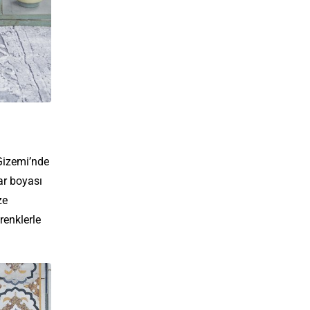
Gizemi’nde
ar boyası
ze
renklerle