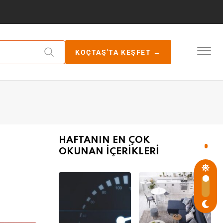
KOÇTAŞ'TA KEŞFET →
HAFTANIN EN ÇOK
OKUNAN İÇERİKLERİ