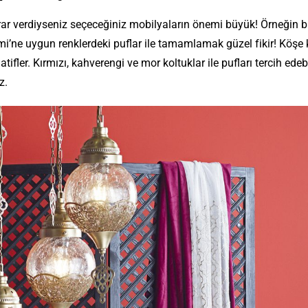
r verdiyseniz seçeceğiniz
mobilyaların
önemi büyük! Örneğin bi
ne uygun renklerdeki puflar ile tamamlamak güzel fikir! Köşe k
er. Kırmızı, kahverengi ve mor koltuklar ile pufları tercih edebi
z.