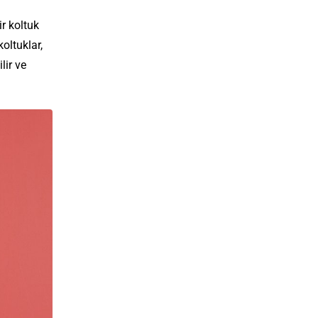
r koltuk
oltuklar,
lir ve