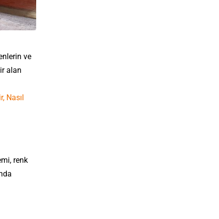
enlerin ve
ir alan
, Nasıl
mi, renk
ında