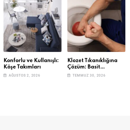
Konforlu ve Kullanışlı:
Klozet Tıkanıklığına
Köşe Takımları
Çözüm: Basit
Adımlarla Klozetinizi
AĞUSTOS 2, 2026
TEMMUZ 30, 2026
Açın