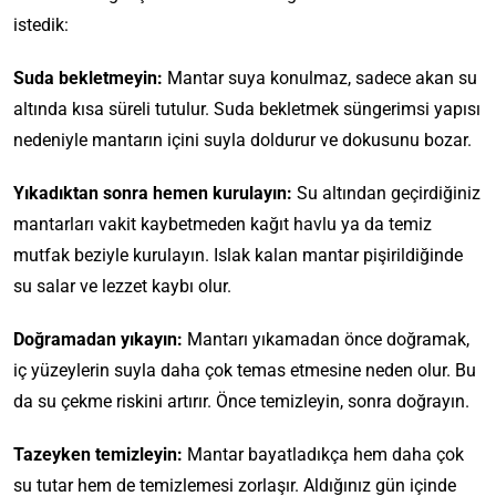
istedik:
O
n
Suda bekletmeyin:
Mantar suya konulmaz, sadece akan su
l
altında kısa süreli tutulur. Suda bekletmek süngerimsi yapısı
a
E
G
r
N
nedeniyle mantarın içini suyla doldurur ve dokusunu bozar.
n
e
ı
a
Ç
n
n
s
Yıkadıktan sonra hemen kurulayın:
Su altından geçirdiğiniz
o
i
d
ı
k
ş
mantarları vakit kaybetmeden kağıt havlu ya da temiz
a
l
M
T
T
M
B
T
Y
u
mutfak beziyle kurulayın. Islak kalan mantar pişirildiğinde
e
a
u
u
e
a
t
r
h
t
su salar ve lezzet kaybı olur.
r
m
p
f
T
c
t
f
ç
i
ı
a
e
i
a
a
l
z
l
Doğramadan yıkayın:
Mantarı yıkamadan önce doğramak,
k
m
h
K
k
M
a
l
d
l
i
iç yüzeylerin suyla daha çok temas etmesine neden olur. Bu
E
a
l
u
r
e
ı
D
a
z
d
ş
a
t
da su çekme riskini artırır. Önce temizleyin, sonra doğrayın.
a
n
ğ
u
r
l
i
ı
r
l
G
m
ı
ş
İ
i
l
k
ı
u
ö
e
d
K
ç
k
Tazeyken temizleyin:
Mantar bayatladıkça hem daha çok
e
T
n
l
r
y
a
a
i
Ö
n
e
G
su tutar hem de temizlemesi zorlaşır. Aldığınız gün içinde
u
e
e
Ö