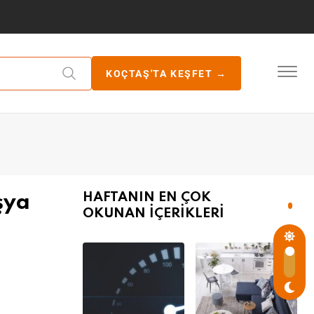
KOÇTAŞ'TA KEŞFET →
HAFTANIN EN ÇOK
şya
OKUNAN İÇERİKLERİ