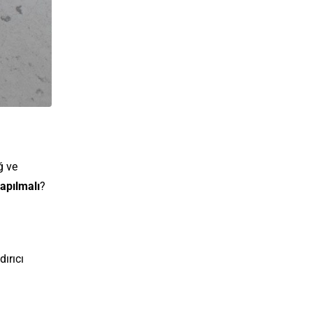
ğ ve
yapılmalı
?
dırıcı