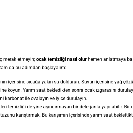
Hiç merak etmeyin;
ocak temizliği nasıl olur
hemen anlatmaya baş
in, tam da bu adımdan başlayalım:
ının içerisine sıcağa yakın su doldurun. Suyun içerisine yağ çöz
risine koyun. Yarım saat bekledikten sonra ocak ızgarasını durula
i karbonat ile ovalayın ve iyice durulayın.
eri temizliği de yine aşındırmayan bir deterjanla yapılabilir. Bir 
tuzunu karıştırmak. Bu karışımın içerisinde yarım saat beklettik