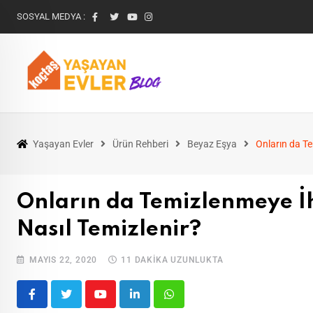
SOSYAL MEDYA :
Yaşayan Evler
Ürün Rehberi
Beyaz Eşya
Onların da Te
Onların da Temizlenmeye İh
Nasıl Temizlenir?
MAYIS 22, 2020
11 DAKIKA UZUNLUKTA