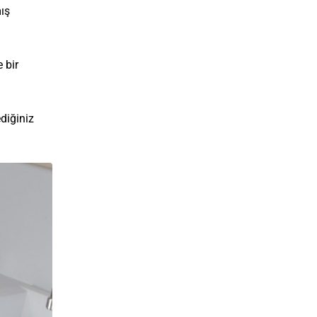
ış
 bir
ediğiniz