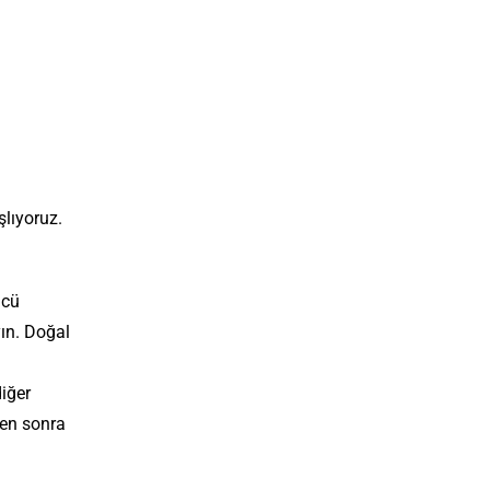
lıyoruz.
ücü
yın. Doğal
diğer
ten sonra