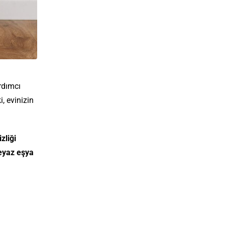
ardımcı
, evinizin
zliği
eyaz eşya