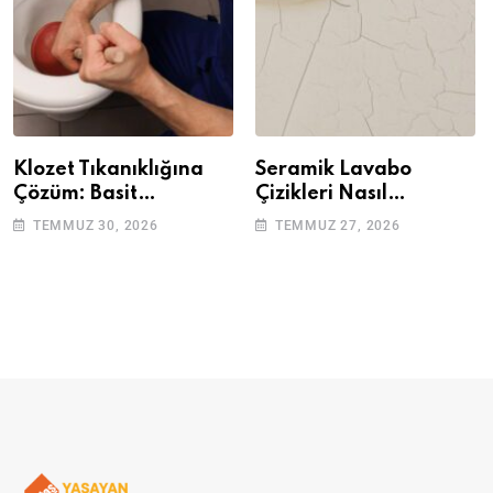
Klozet Tıkanıklığına
Seramik Lavabo
Çözüm: Basit
Çizikleri Nasıl
Adımlarla Klozetinizi
Giderilir? Adım Adım
TEMMUZ 30, 2026
TEMMUZ 27, 2026
Açın
Rehber