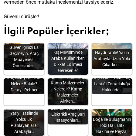
vermeden önce mutlaka incelemenizi tavsiye ederiz.
Güvenli sürüşler!
İlgili Popüler İçerikler;
Güvenliğinizi Es
Kış Mevsiminde
Haydi Tatile! Yazın
Geçmeyin: Araç
Araba Kullanırken
Arabayla Uzun Yola
Muayenesi
Dikkat Edilmesi
Çıkarken…
Öncesinde…
Gerekenler
Araç Muayenesinde
Kışa Hazır Olun: Kış
Kamp Malzemeleri
Nelere Bakılır?
Lastiği Zorunluluğu
Nelerdir? Kamp
Detaylı Rehber
Hakkında…
Malzemeleri
Alırken…
Zamanı Yakalayın:
Yarıyıl Tatilinde
Elektrikli Araç Şarj
Yolculuk
Doğa ile Buluşmanın
İstasyonları…
Planlayanlara:
Hobi Hali: Bitki
Arabayla…
Bakımı ve Peyzaj