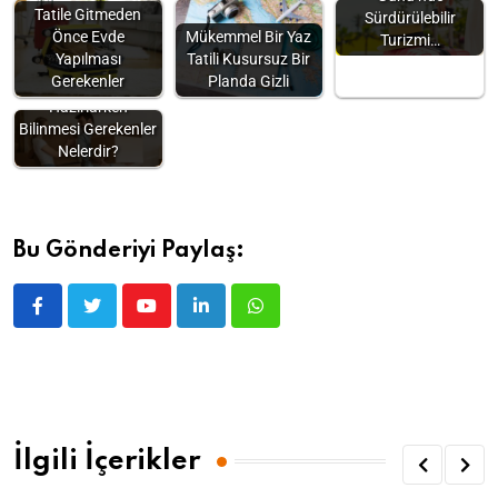
Tatile Gitmeden
Sürdürülebilir
Önce Evde
Mükemmel Bir Yaz
Turizmi…
Yapılması
Tatili Kusursuz Bir
Gerekenler
Planda Gizli
Çeyiz Listesi
Hazırlarken
Bilinmesi Gerekenler
Nelerdir?
Bu Gönderiyi Paylaş:
İlgili İçerikler