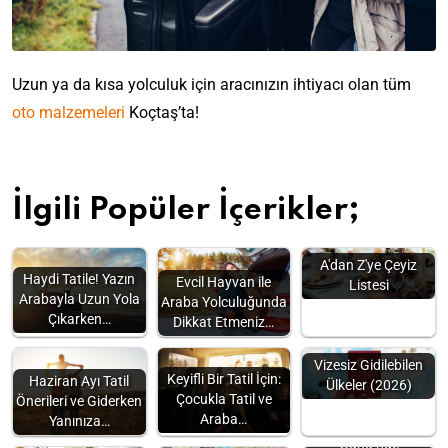
Uzun ya da kısa yolculuk için aracınızın ihtiyacı olan tüm
oto malzemeleri
Koçtaş’ta!
İlgili Popüler İçerikler;
A'dan Z'ye Çeyiz
Haydi Tatile! Yazın
Evcil Hayvan ile
Listesi
Arabayla Uzun Yola
Araba Yolculuğunda
Çıkarken…
Dikkat Etmeniz…
Vizesiz Gidilebilen
Keyifli Bir Tatil İçin:
Haziran Ayı Tatil
Ülkeler (2026)
Çocukla Tatil ve
Önerileri ve Giderken
Araba…
Yanınıza…
Dünya Turizm
Günü’nde