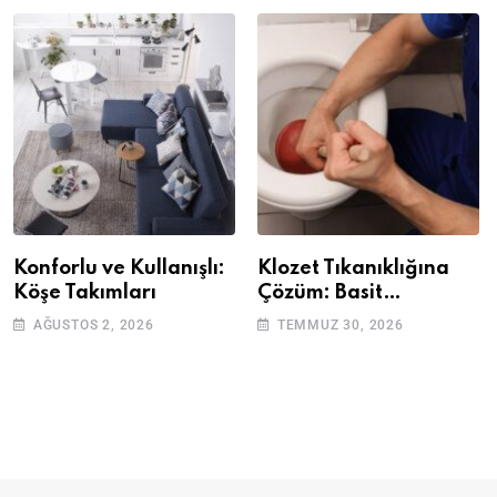
Konforlu ve Kullanışlı:
Klozet Tıkanıklığına
Köşe Takımları
Çözüm: Basit
Adımlarla Klozetinizi
AĞUSTOS 2, 2026
TEMMUZ 30, 2026
Açın