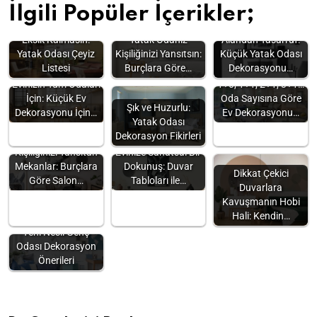
İlgili Popüler İçerikler;
Eksik Kalmasın:
Yatak Odanız
Alandan Tasarruf:
Yatak Odası Çeyiz
Kişiliğinizi Yansıtsın:
Küçük Yatak Odası
Listesi
Burçlara Göre…
Dekorasyonu…
Evinizin Tüm Odaları
1+0, 1+1, 2+1, 3+1…
İçin: Küçük Ev
Oda Sayısına Göre
Şık ve Huzurlu:
Dekorasyonu İçin…
Ev Dekorasyonu…
Yatak Odası
Dekorasyon Fikirleri
Kişiliğinizi Yansıtan
Evinize Sanatsal Bir
Mekanlar: Burçlara
Dokunuş: Duvar
Dikkat Çekici
Göre Salon…
Tabloları ile…
Duvarlara
Kavuşmanın Hobi
Hali: Kendin…
Yeni Nesil Genç
Odası Dekorasyon
Önerileri