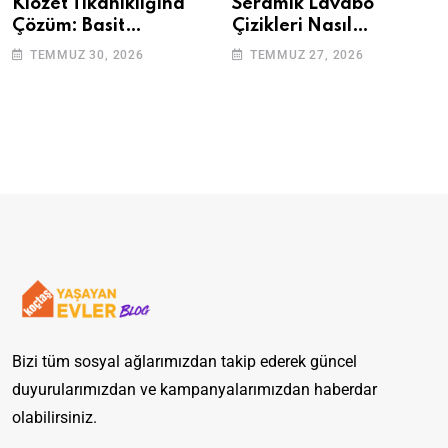
Klozet Tıkanıklığına
Seramik Lavabo
Çözüm: Basit
Çizikleri Nasıl
Adımlarla Klozetinizi
Giderilir? Adım Adım
TEMMUZ 30, 2026
TEMMUZ 27, 2026
Açın
Rehber
Bizi tüm sosyal ağlarımızdan takip ederek güncel
duyurularımızdan ve kampanyalarımızdan haberdar
olabilirsiniz.