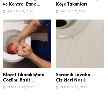
ve Kontrol Etme
Köşe Takımları
Yöntemleri
AĞUSTOS 5, 2026
AĞUSTOS 2, 2026
Klozet Tıkanıklığına
Seramik Lavabo
Çözüm: Basit
Çizikleri Nasıl
Adımlarla Klozetinizi
Giderilir? Adım Adım
TEMMUZ 30, 2026
TEMMUZ 27, 2026
Açın
Rehber