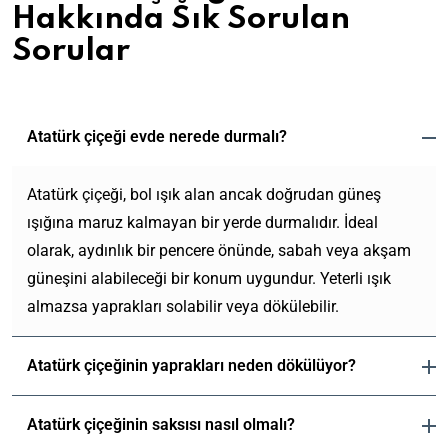
Hakkında Sık Sorulan
Sorular
P
A
a
ğ
Atatürk çiçeği evde nerede durmalı?
ş
a
a
ç
E
K
B
v
Atatürk çiçeği, bol ışık alan ancak doğrudan güneş
ı
u
i
B
l
ışığına maruz kalmayan bir yerde durmalıdır. İdeal
d
n
i
ı
a
i
olarak, aydınlık bir pencere önünde, sabah veya akşam
t
c
B
m
z
güneşini alabileceği bir konum uygundur. Yeterli ışık
k
ı
a
a
d
i
B
r
P
almazsa yaprakları solabilir veya dökülebilir.
N
e
l
a
ı
a
a
T
e
k
ş
r
s
r
r
ı
Ç
a
Atatürk çiçeğinin yaprakları neden dökülüyor?
ı
o
A
H
m
i
Ç
l
p
G
ş
a
ı
ç
i
Y
i
ü
k
k
:
e
ç
Atatürk çiçeğinin saksısı nasıl olmalı?
a
k
l
M
k
S
ğ
e
p
a