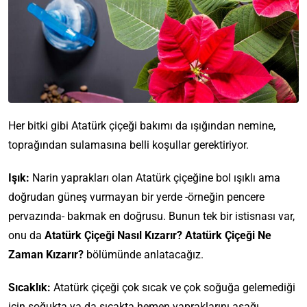
Her bitki gibi Atatürk çiçeği bakımı da ışığından nemine,
toprağından sulamasına belli koşullar gerektiriyor.
Işık:
Narin yaprakları olan Atatürk çiçeğine bol ışıklı ama
doğrudan güneş vurmayan bir yerde -örneğin pencere
pervazında- bakmak en doğrusu. Bunun tek bir istisnası var,
onu da
Atatürk Çiçeği Nasıl Kızarır? Atatürk Çiçeği Ne
Zaman Kızarır?
bölümünde anlatacağız.
Sıcaklık:
Atatürk çiçeği çok sıcak ve çok soğuğa gelemediği
için soğukta ya da sıcakta hemen yapraklarını aşağı