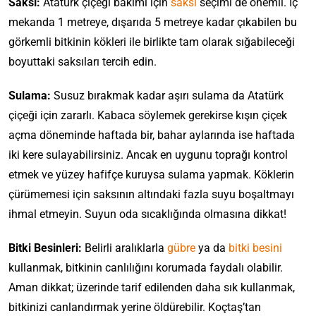
Saksı:
Atatürk çiçeği bakımı için
saksı
seçimi de önemli. İç
mekanda 1 metreye, dışarıda 5 metreye kadar çıkabilen bu
görkemli bitkinin kökleri ile birlikte tam olarak sığabileceği
boyuttaki saksıları tercih edin.
Sulama:
Susuz bırakmak kadar aşırı sulama da Atatürk
çiçeği için zararlı. Kabaca söylemek gerekirse kışın çiçek
açma döneminde haftada bir, bahar aylarında ise haftada
iki kere sulayabilirsiniz. Ancak en uygunu toprağı kontrol
etmek ve yüzey hafifçe kuruysa sulama yapmak. Köklerin
çürümemesi için saksının altındaki fazla suyu boşaltmayı
ihmal etmeyin. Suyun oda sıcaklığında olmasına dikkat!
Bitki Besinleri:
Belirli aralıklarla
gübre
ya da
bitki besini
kullanmak, bitkinin canlılığını korumada faydalı olabilir.
Aman dikkat; üzerinde tarif edilenden daha sık kullanmak,
bitkinizi canlandırmak yerine öldürebilir. Koçtaş’tan