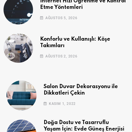
İnternet Hızı Öğrenme ve Kontrol
Etme Yöntemleri
AĞUSTOS 5, 2026
Konforlu ve Kullanışlı: Köşe
Takımları
AĞUSTOS 2, 2026
Salon Duvar Dekorasyonu ile
Dikkatleri Çekin
KASIM 1, 2022
Doğa Dostu ve Tasarruflu
Yaşam İçin: Evde Güneş Enerjisi