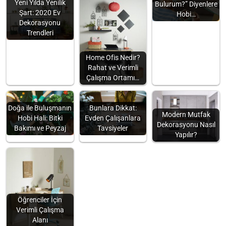
Yeni Yılda Yenilik
Bulurum?” Diyenlere
Şart: 2020 Ev
Hobi…
Dekorasyonu
Trendleri
Home Ofis Nedir?
Rahat ve Verimli
Çalışma Ortamı…
Bunlara Dikkat:
Doğa ile Buluşmanın
Modern Mutfak
Evden Çalışanlara
Hobi Hali: Bitki
Dekorasyonu Nasıl
Tavsiyeler
Bakımı ve Peyzaj
Yapılır?
Öğrenciler İçin
Verimli Çalışma
Alanı