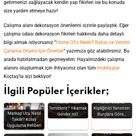
getirmenizi sağlayacak kendin yap fikirleri ise bu konuda
size yardım etmeye hazır!
Çalışma alanı dekorasyon önerilerini sizinle paylaştık. Eğer
çalışma odası dekorasyon fikirleri hakkında daha detaylı
bilgi almak istiyorsanız “
Home Ofis Nedir? Rahat ve Verimli
Çalışma Ortamı İçin Öneriler
” yazımıza göz atabilirsiniz. Bu
arada hatırlatmadan geçmeyelim: Hayalinizdeki çalışma
alanını oluşturmak için ihtiyacınız olan tüm
mobilyalar
Koçtaş’ta sizi bekliyor!
İlgili Popüler İçerikler;
Mantar Nasıl
Yatak Odanız
Temizlenir? Yıkamak
Kişiliğinizi Yansıtsın:
Matkap Ucu Nasıl
Gerekir mi?
Burçlara Göre…
Takılır? Kolay
Uygulama Rehberi
“Kendime Uygun
Hobiyi Nasıl