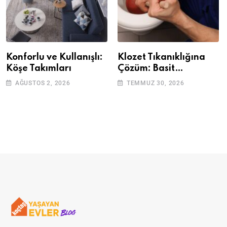
Konforlu ve Kullanışlı:
Klozet Tıkanıklığına
Köşe Takımları
Çözüm: Basit
Adımlarla Klozetinizi
AĞUSTOS 2, 2026
TEMMUZ 30, 2026
Açın