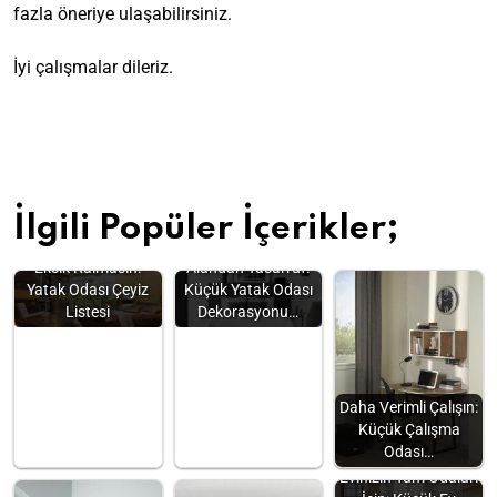
fazla öneriye ulaşabilirsiniz.
İyi çalışmalar dileriz.
İlgili Popüler İçerikler;
Eksik Kalmasın:
Alandan Tasarruf:
Yatak Odası Çeyiz
Küçük Yatak Odası
Listesi
Dekorasyonu…
Daha Verimli Çalışın:
Küçük Çalışma
Odası…
Evinizin Tüm Odaları