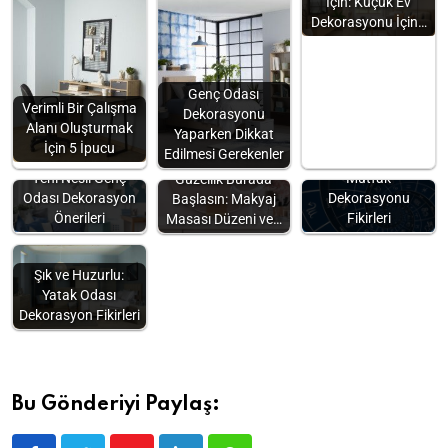
İçin: Küçük Ev
Dekorasyonu İçin…
Genç Odası
Verimli Bir Çalışma
Dekorasyonu
Alanı Oluşturmak
Yaparken Dikkat
İçin 5 İpucu
Edilmesi Gerekenler
Burçlara Göre
Yeni Nesil Genç
Mutfak
Güzellik Burada
Odası Dekorasyon
Dekorasyonu
Başlasın: Makyaj
Önerileri
Fikirleri
Masası Düzeni ve…
Şık ve Huzurlu:
Yatak Odası
Dekorasyon Fikirleri
Bu Gönderiyi Paylaş: