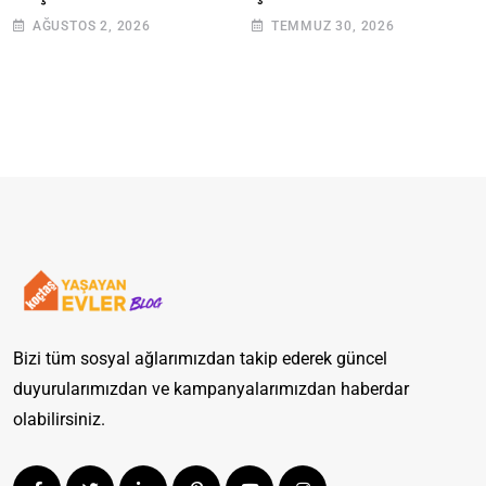
Adımlarla Klozetinizi
AĞUSTOS 2, 2026
TEMMUZ 30, 2026
Açın
Bizi tüm sosyal ağlarımızdan takip ederek güncel
duyurularımızdan ve kampanyalarımızdan haberdar
olabilirsiniz.