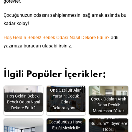
görevler.
Çocuğunuzun odasını sahiplenmesini sağlamak aslında bu
kadar kolay!
Hoş Geldin Bebek! Bebek Odası Nasıl Dekore Edilir?
adlı
yazımıza buradan ulaşabilirsiniz.
İlgili Popüler İçerikler;
Ona Özel Bir Alan
Hoş Geldin Bebek!
Yaratın: Çocuk
Çocuk Odaları Artık
Bebek Odası Nasıl
Odası
Daha Renkli:
Dekore Edilir?
Dekorasyonu…
Montessori Yatak
“Kendime Uygun
Hobiyi Nasıl
Çocuğunuzu Hayal
Bulurum?” Diyenlere
Ettiği Meslek ile
Hobi…