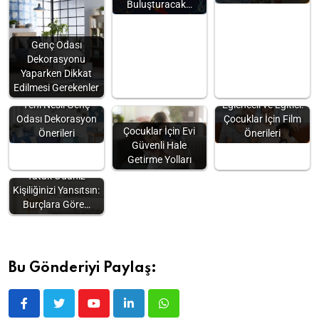
Buluşturacak…
Genç Odası
Dekorasyonu
Yaparken Dikkat
Edilmesi Gerekenler
Yeni Nesil Genç
Eğlenceli ve Eğitici:
Odası Dekorasyon
Çocuklar İçin Film
Çocuklar İçin Evi
Önerileri
Önerileri
Güvenli Hale
Getirme Yolları
Yatak Odanız
Kişiliğinizi Yansıtsın:
Burçlara Göre…
Bu Gönderiyi Paylaş: