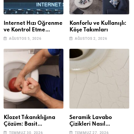
İnternet Hızı Öğrenme
Konforlu ve Kullanışlı:
ve Kontrol Etme
Köşe Takımları
Yöntemleri
AĞUSTOS 5, 2026
AĞUSTOS 2, 2026
Klozet Tıkanıklığına
Seramik Lavabo
Çözüm: Basit
Çizikleri Nasıl
Adımlarla Klozetinizi
Giderilir? Adım Adım
TEMMUZ 30, 2026
TEMMUZ 27, 2026