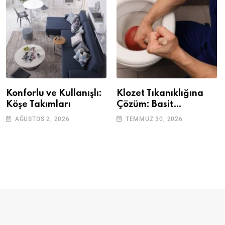
Konforlu ve Kullanışlı:
Klozet Tıkanıklığına
Köşe Takımları
Çözüm: Basit
Adımlarla Klozetinizi
AĞUSTOS 2, 2026
TEMMUZ 30, 2026
Açın