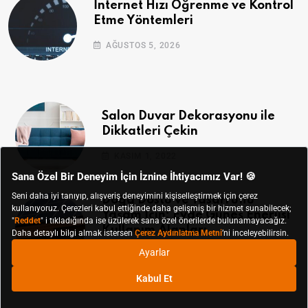
İnternet Hızı Öğrenme ve Kontrol
Etme Yöntemleri
AĞUSTOS 5, 2026
Salon Duvar Dekorasyonu ile
Dikkatleri Çekin
KASIM 1, 2022
Doğa Dostu ve Tasarruflu
Yaşam İçin: Evde Güneş Enerjisi
Kullanım Alanları
EKIM 28, 2022