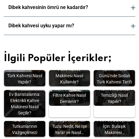
Dibek kahvesinin ömrü ne kadardır?
Dibek kahvesi uyku yapar mı?
İlgili Popüler İçerikler;
Tüm İpuçlarıyla:
Filtre Kahve
Türk Kahvesi
Türk Kahvesi Nasıl
Makinesi Nasıl
Günü'nde Sodalı
Yapılır?
Kullanılır?
Türk Kahvesi Tarifi
Kahve Makinesi
Ev Baristalarına:
Filtre Kahve Nasıl
Temizliği Nasıl
Elektrikli Kahve
Demlenir?
Yapılır?
Makinesi Nasıl
Seçilir?
Moka Pot Ne İşe
Yarar? Kahve
Bulaşık Makinesi
Pırıl Pırıl Bulaşıklar
Tutkunlarının
Tuzu: Nedir, Ne İşe
İçin: Bulaşık
Vazgeçilmezi
Yarar ve Nasıl…
Makinesi…