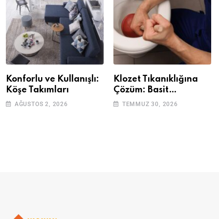
Konforlu ve Kullanışlı:
Klozet Tıkanıklığına
Köşe Takımları
Çözüm: Basit
Adımlarla Klozetinizi
AĞUSTOS 2, 2026
TEMMUZ 30, 2026
Açın