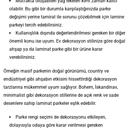
Mutfakta oluşabilen yağ lekeleri kimi zaman kalıcı
e
o
olabilir. Bu gibi bir durumla karşılaştığınızda parke
m
ğ
i
a
değişimi yerine tamirat ile sorunu çözebilmek için lamine
E
n
y
C
v
parkeyi tercih edebilirsiniz.
l
ı
M
a
Z
D
e
E
a
Kullanışlılık dışında değerlendirilmesi gereken bir diğer
n
e
e
r
v
s
l
U
m
önemli konu ise uyum. Ev dekorasyon stilinize göre doğal
k
i
i
i
ı
s
i
o
ahşap ya da laminat parke gibi bir ürüne karar
n
n
f
R
t
n
r
i
i
N
e
verebilirsiniz.
a
D
a
z
z
e
n
l
ö
s
i
e
D
k
ı
ş
M
y
Örneğin masif parkenin doğal görünümü, country ve
Y
Ç
e
P
Z
k
e
o
o
e
a
m
endüstriyel gibi ahşabın etkisini hissettirdiği dekorasyon
a
e
Z
m
d
n
n
ğ
e
l
m
a
e
tarzlarına mükemmel uyum sağlıyor. Bohem, İskandinav,
e
u
i
ı
k
e
i
m
s
r
n
minimalist gibi dekorasyon stillerine de açık renk ve sade
l
r
?
t
n
a
i
n
d
e
ı
D
i
desenlere sahip laminat parkeler eşlik edebilir.
Ş
n
S
M
a
y
n
o
S
ı
ı
e
u
R
i
:
ğ
e
k
:
ç
t
e
M
Parke rengi seçimi de dekorasyonu etkileyen,
n
D
a
v
l
L
e
f
n
o
:
e
l
dolayısıyla odaya göre karar verilmesi gereken
e
ı
a
r
a
k
d