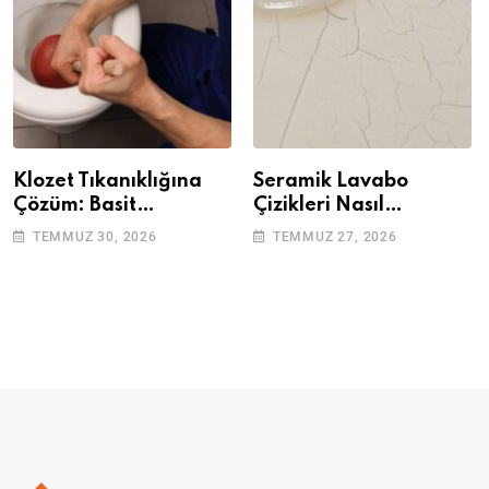
Klozet Tıkanıklığına
Seramik Lavabo
Çözüm: Basit
Çizikleri Nasıl
Adımlarla Klozetinizi
Giderilir? Adım Adım
TEMMUZ 30, 2026
TEMMUZ 27, 2026
Açın
Rehber