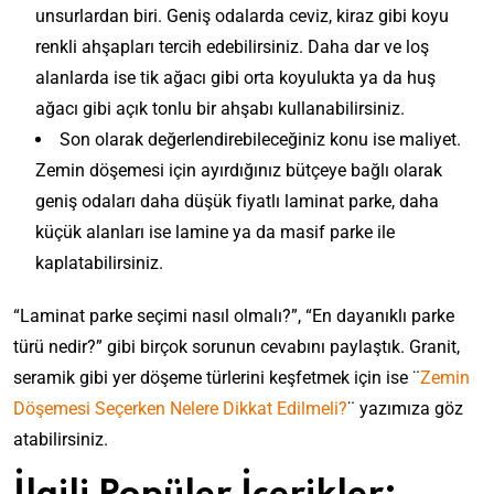
P
k
v
n
ğ
m
k
unsurlardan biri. Geniş odalarda ceviz, kiraz gibi koyu
k
l
e
a
o
e
l
ı
i
e
D
e
r
renkli ahşapları tercih edebilirsiniz. Daha dar ve loş
r
r
D
e
:
n
n
e
r
n
k
a
a
r
alanlarda ise tik ağacı gibi orta koyulukta ya da huş
2
a
N
k
i
D
e
s
y
e
0
n
e
o
n
e
ağacı gibi açık tonlu bir ahşabı kullanabilirsiniz.
R
y
a
:
2
t
l
r
P
k
e
o
n
Son olarak değerlendirebileceğiniz konu ise maliyet.
D
3
P
e
a
s
o
n
n
ı
e
Y
a
r
Zemin döşemesi için ayırdığınız bütçeye bağlı olarak
s
i
r
g
d
k
k
ı
r
e
y
k
a
geniş odaları daha düşük fiyatlı laminat parke, daha
i
a
l
o
l
k
D
o
o
s
S
A
ı
r
küçük alanları ise lamine ya da masif parke ile
ı
e
i
n
l
y
e
h
A
a
P
N
k
u
o
o
kaplatabilirsiniz.
ç
ş
h
s
a
a
k
N
j
n
e
a
ş
y
r
s
a
a
i
d
r
p
a
“Laminat parke seçimi nasıl olmalı?”, “En dayanıklı parke
o
k
ı
t
s
k
a
k
K
p
n
e
l
E
türü nedir?” gibi birçok sorunun cevabını paylaştık. Granit,
ı
E
D
e
u
K
d
R
D
d
l
t
o
seramik gibi yer döşeme türlerini keşfetmek için ise ¨
Zemin
n
l
u
a
e
ö
i
Y
k
ğ
D
l
l
K
Döşemesi Seçerken Nelere Dikkat Edilmeli?
¨ yazımıza göz
n
ş
l
a
i
a
i
a
l
ı
k
e
m
p
l
l
atabilirsiniz.
k
n
a
r
l
n
e
ı
e
Y
k
ı
n
m
e
i
l
l
r
a
a
m
ı