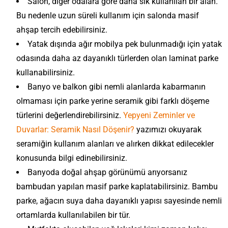
Salon, diğer odalara göre daha sık kullanılan bir alan.
Bu nedenle uzun süreli kullanım için salonda masif
ahşap tercih edebilirsiniz.
Yatak dışında ağır mobilya pek bulunmadığı için yatak
odasında daha az dayanıklı türlerden olan laminat parke
kullanabilirsiniz.
Banyo ve balkon gibi nemli alanlarda kabarmanın
olmaması için parke yerine seramik gibi farklı döşeme
türlerini değerlendirebilirsiniz.
Yepyeni Zeminler ve
Duvarlar: Seramik Nasıl Döşenir?
yazımızı okuyarak
seramiğin kullanım alanları ve alırken dikkat edilecekler
konusunda bilgi edinebilirsiniz.
Banyoda doğal ahşap görünümü arıyorsanız
bambudan yapılan masif parke kaplatabilirsiniz. Bambu
parke, ağacın suya daha dayanıklı yapısı sayesinde nemli
ortamlarda kullanılabilen bir tür.
Z
D