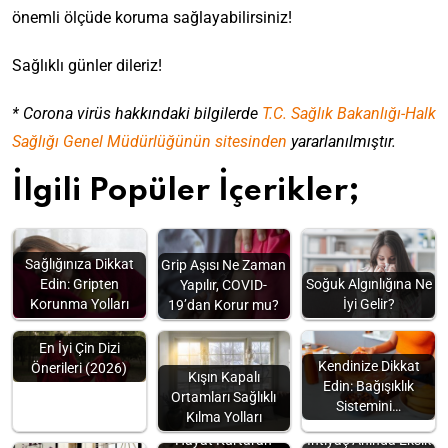
önemli ölçüde koruma sağlayabilirsiniz!
Sağlıklı günler dileriz!
* Corona virüs hakkındaki bilgilerde
T.C. Sağlık Bakanlığı-Halk
Sağlığı Genel Müdürlüğünün sitesinden
yararlanılmıştır.
İlgili Popüler İçerikler;
Sağlığınıza Dikkat
Grip Aşısı Ne Zaman
Edin: Gripten
Soğuk Algınlığına Ne
Yapılır, COVID-
Korunma Yolları
İyi Gelir?
19’dan Korur mu?
En İyi Çin Dizi
Kendinize Dikkat
Önerileri (2026)
Kışın Kapalı
Edin: Bağışıklık
Ortamları Sağlıklı
Sistemini…
Kılma Yolları
Hayat Kurtaran
İhtiyaç Anında Eksik