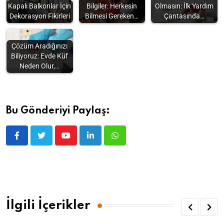
Kapalı Balkonlar İçin
Bilgiler: Herkesin
Olmasın: İlk Yardım
Dekorasyon Fikirleri
Bilmesi Gereken…
Çantasında…
Çözüm Aradığınızı
Biliyoruz: Evde Küf
Neden Olur,…
Bu Gönderiyi Paylaş:
İlgili İçerikler