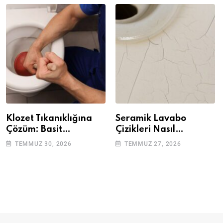
Klozet Tıkanıklığına
Seramik Lavabo
Çözüm: Basit
Çizikleri Nasıl
Adımlarla Klozetinizi
Giderilir? Adım Adım
TEMMUZ 30, 2026
TEMMUZ 27, 2026
Açın
Rehber