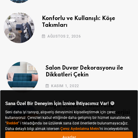
Konforlu ve Kullanışlı: Köşe
Takımları
AĞUSTOS 2, 2026
Salon Duvar Dekorasyonu ile
Dikkatleri Çekin
KASIM 1, 2022
Doğa Dostu ve Tasarruflu
Yaşam İçin: Evde Güneş Enerjisi
Kullanım Alanları
EKIM 28, 2022