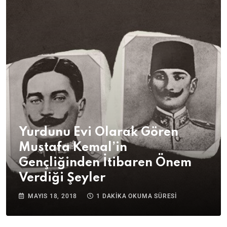
Yurdunu Evi Olarak Gören
Mustafa Kemal’in
Gençliğinden İtibaren Önem
Verdiği Şeyler
MAYIS 18, 2018
1 DAKİKA OKUMA SÜRESİ