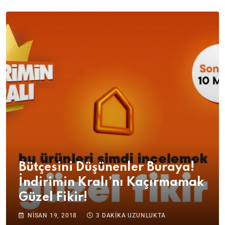
Bütçesini Düşünenler Buraya!
İndirimin Kralı’nı Kaçırmamak
Güzel Fikir!
NISAN 19, 2018
3 DAKIKA UZUNLUKTA