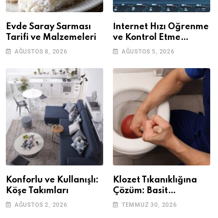
Evde Saray Sarması
İnternet Hızı Öğrenme
Tarifi ve Malzemeleri
ve Kontrol Etme
Yöntemleri
AĞUSTOS 8, 2026
AĞUSTOS 5, 2026
Konforlu ve Kullanışlı:
Klozet Tıkanıklığına
Köşe Takımları
Çözüm: Basit
Adımlarla Klozetinizi
AĞUSTOS 2, 2026
TEMMUZ 30, 2026
Açın