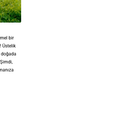
mel bir
 Üstelik
, doğada
 Şimdi,
nmanıza