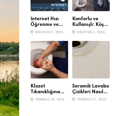
İnternet Hızı
Konforlu ve
Öğrenme ve
Kullanışlı: Köşe
Kontrol Etme
Takımları
AĞUSTOS 5, 2026
AĞUSTOS 2, 2026
Yöntemleri
Klozet
Seramik Lavabo
Tıkanıklığına
Çizikleri Nasıl
Çözüm: Basit
Giderilir? Adım
TEMMUZ 30, 2026
TEMMUZ 27, 2026
Adımlarla
Adım Rehber
Klozetinizi Açın