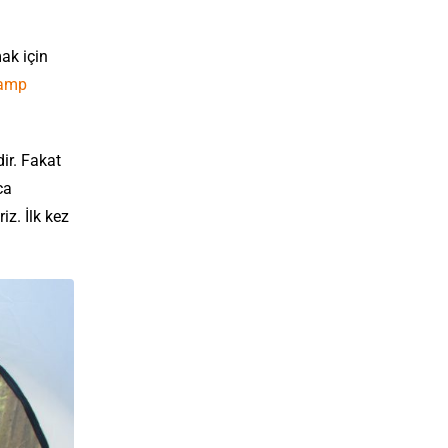
ak için
Kamp
ir. Fakat
ca
z. İlk kez