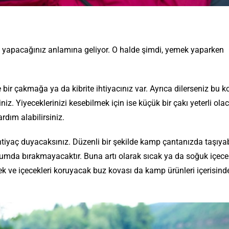
 yapacağınız anlamına geliyor. O halde şimdi, yemek yaparken
ir çakmağa ya da kibrite ihtiyacınız var. Ayrıca dilerseniz bu 
z. Yiyeceklerinizi kesebilmek için ise küçük bir çakı yeterli olac
dım alabilirsiniz.
ihtiyaç duyacaksınız. Düzenli bir şekilde kamp çantanızda taşıyab
urumda bırakmayacaktır. Buna artı olarak sıcak ya da soğuk içecek
cek ve içecekleri koruyacak buz kovası da kamp ürünleri içerisin