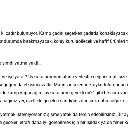
ki çadır
bulunuyor. Kamp çadırı seçerken çadırda konaklayacak 
or durumda bırakmayacak, kolay kurulabilecek ve hafif ürünleri t
ve şimdi yatma vakti…
t ne işe yarar? Uyku tulumunun altına yerleştireceğiniz mat, siz
uğun da etkisini azaltır. Matınızın üzerinde, uyku tulumunun i
inde kamp yapacağım, uyku tulumu gerekli mi?” gibi bir soru var
ağınız yer, özellikle geceleri sandığınızdan çok daha soğuk olab
tmak istemiyorsanız şişme yatak da tercih edebilirsiniz. Bir a
geceleri etrafı daha iyi görebilmek için bir ışıldak ya da fener ke