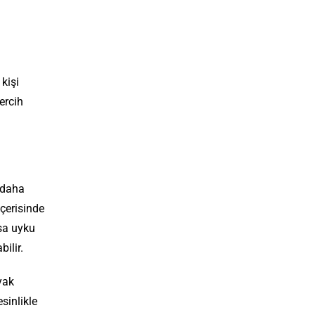
kişi
ercih
e daha
çerisinde
sa uyku
ilir.
yak
sinlikle