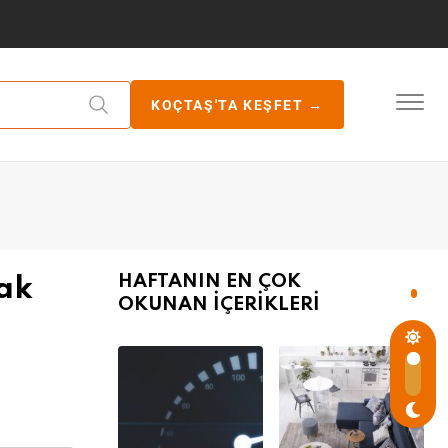
KOÇTAŞ'TA KEŞFET →
HAFTANIN EN ÇOK
ak
OKUNAN İÇERİKLERİ